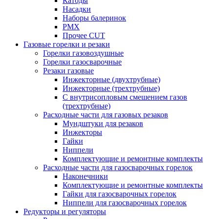
Катоды
Насадки
Наборы балеринок
PMX
Прочее CUT
Газовые горелки и резаки
Горелки газовоздушные
Горелки газосварочные
Резаки газовые
Инжекторные (двухтрубные)
Инжекторные (трехтрубные)
С внутрисопловым смешением газов
(трехтрубные)
Расходные части для газовых резаков
Мундштуки для резаков
Инжекторы
Гайки
Ниппели
Комплектующие и ремонтные комплекты
Расходные части для газосварочных горелок
Наконечники
Комплектующие и ремонтные комплекты
Гайки для газосварочных горелок
Ниппели для газосварочных горелок
Редукторы и регуляторы