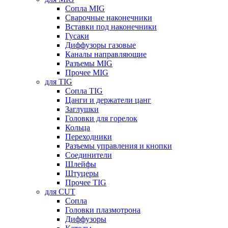
Сопла MIG
Сварочные наконечники
Вставки под наконечники
Гусаки
Диффузоры газовые
Каналы направляющие
Разъемы MIG
Прочее MIG
для TIG
Сопла TIG
Цанги и держатели цанг
Заглушки
Головки для горелок
Кольца
Переходники
Разъемы управления и кнопки
Соединители
Шлейфы
Штуцеры
Прочее TIG
для CUT
Сопла
Головки плазмотрона
Диффузоры