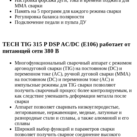
Настройка форсажа дуги, тока и времени поджига для
ММА сварки
Память на 5 программ для каждого режима сварки
Регулировка баланса полярности
Подключение педали и пульта ДУ
TECH TIG 315 P DSP AC/DC (E106) работает от
питающей сети 380 В
Многофункциональный сварочный аппарат с режимом
аргонодуговой сварки (TIG) на постоянном (DC) и
переменном токе (AC), ручной дуговой сварки (MMA)
на постоянном (DC) и переменном токе (AC) и
импульсные режимы для TIG сварки позволяют
получить сварочный процесс более контролируемым, и
как следствие уменьшить деформации металла после
сварки
Аппарат позволяет сваривать низкоуглеродистые,
легированные, нержавеющие, медные, латунные и
разнородные стали и сплавы, а также алюминий и его
сплавы
Широкий выбор функций и параметров сварки
позволяет получить сварное соединение высокого