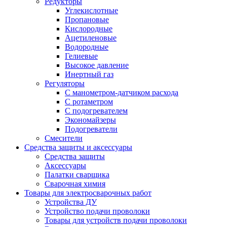
Редукторы
Углекислотные
Пропановые
Кислородные
Ацетиленовые
Водородные
Гелиевые
Высокое давление
Инертный газ
Регуляторы
С манометром-датчиком расхода
С ротаметром
С подогревателем
Экономайзеры
Подогреватели
Смесители
Средства защиты и аксессуары
Средства защиты
Аксессуары
Палатки сварщика
Сварочная химия
Товары для электросварочных работ
Устройства ДУ
Устройство подачи проволоки
Товары для устройств подачи проволоки