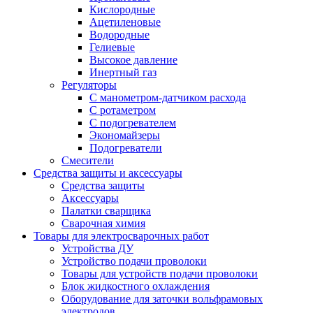
Кислородные
Ацетиленовые
Водородные
Гелиевые
Высокое давление
Инертный газ
Регуляторы
С манометром-датчиком расхода
С ротаметром
С подогревателем
Экономайзеры
Подогреватели
Смесители
Средства защиты и аксессуары
Средства защиты
Аксессуары
Палатки сварщика
Сварочная химия
Товары для электросварочных работ
Устройства ДУ
Устройство подачи проволоки
Товары для устройств подачи проволоки
Блок жидкостного охлаждения
Оборудование для заточки вольфрамовых
электродов