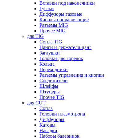
Вставки под наконечники
Гусаки
Диффузоры газовые
Каналы направляющие
Разъемы MIG
Прочее MIG
для TIG
Сопла TIG
Цанги и держатели цанг
Заглушки
Головки для горелок
Кольца
Переходники
Разъемы управления и кнопки
Соединители
Шлейфы
Штуцеры
Прочее TIG
для CUT
Сопла
Головки плазмотрона
Диффузоры
Катоды
Насадки
Наборы балеринок