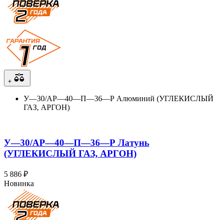
+
У—30/АР—40—П—36—Р Алюминий (УГЛЕКИСЛЫЙ
ГАЗ, АРГОН)
У—30/АР—40—П—36—Р Латунь
(УГЛЕКИСЛЫЙ ГАЗ, АРГОН)
5 886 ₽
Новинка