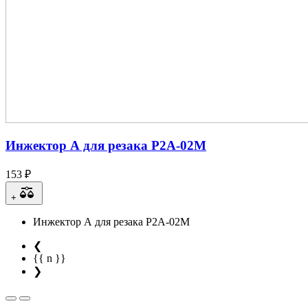
Инжектор А для резака Р2А-02М
153 ₽
+
Инжектор А для резака Р2А-02М
❮
{{ n }}
❯