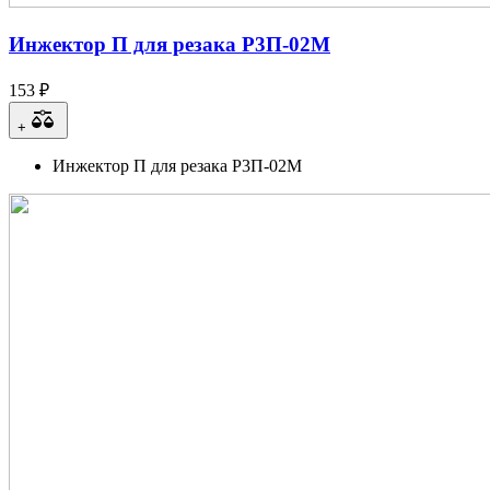
Инжектор П для резака Р3П-02М
153 ₽
+
Инжектор П для резака Р3П-02М