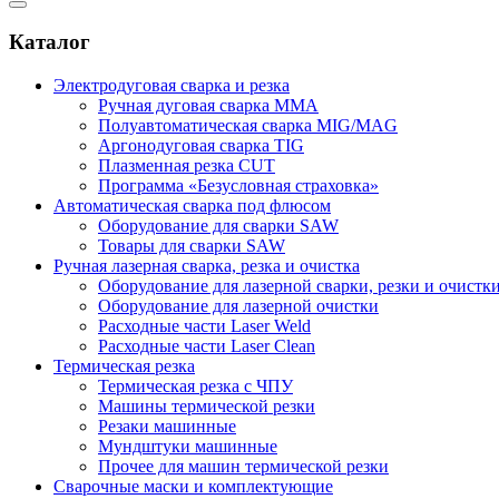
Каталог
Электродуговая сварка и резка
Ручная дуговая сварка MMA
Полуавтоматическая сварка MIG/MAG
Аргонодуговая сварка TIG
Плазменная резка CUT
Программа «Безусловная страховка»
Автоматическая сварка под флюсом
Оборудование для сварки SAW
Товары для сварки SAW
Ручная лазерная сварка, резка и очистка
Оборудование для лазерной сварки, резки и очистк
Оборудование для лазерной очистки
Расходные части Laser Weld
Расходные части Laser Clean
Термическая резка
Термическая резка с ЧПУ
Машины термической резки
Резаки машинные
Мундштуки машинные
Прочее для машин термической резки
Сварочные маски и комплектующие