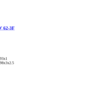
У 62-3F
 Ø3x1
Ø8x3x2.5