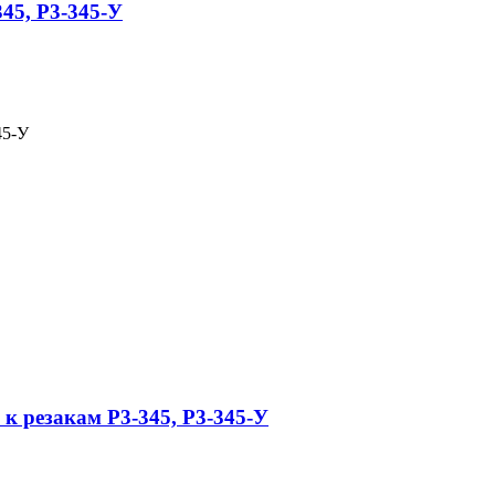
45, Р3-345-У
45-У
 резакам Р3-345, Р3-345-У