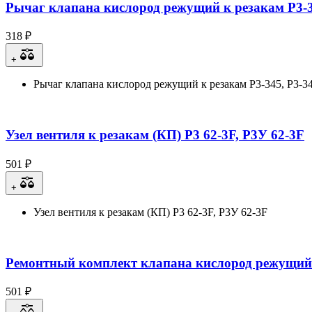
Рычаг клапана кислород режущий к резакам Р3-3
318 ₽
+
Рычаг клапана кислород режущий к резакам Р3-345, Р3-3
Узел вентиля к резакам (КП) Р3 62-3F, Р3У 62-3F
501 ₽
+
Узел вентиля к резакам (КП) Р3 62-3F, Р3У 62-3F
Ремонтный комплект клапана кислород режущий к
501 ₽