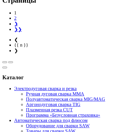
Страницы
1
2
❯
❯❯
❮
{{ n }}
❯
Каталог
Электродуговая сварка и резка
Ручная дуговая сварка MMA
Полуавтоматическая сварка MIG/MAG
Аргонодуговая сварка TIG
Плазменная резка CUT
Программа «Безусловная страховка»
Автоматическая сварка под флюсом
Оборудование для сварки SAW
Товары для сварки SAW