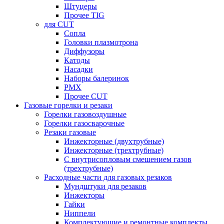
Штуцеры
Прочее TIG
для CUT
Сопла
Головки плазмотрона
Диффузоры
Катоды
Насадки
Наборы балеринок
PMX
Прочее CUT
Газовые горелки и резаки
Горелки газовоздушные
Горелки газосварочные
Резаки газовые
Инжекторные (двухтрубные)
Инжекторные (трехтрубные)
С внутрисопловым смешением газов
(трехтрубные)
Расходные части для газовых резаков
Мундштуки для резаков
Инжекторы
Гайки
Ниппели
Комплектующие и ремонтные комплекты