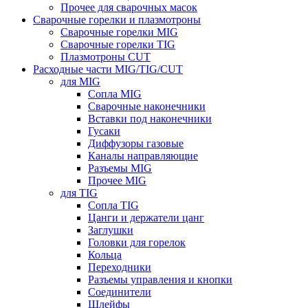
Прочее для сварочных масок
Сварочные горелки и плазмотроны
Сварочные горелки MIG
Сварочные горелки TIG
Плазмотроны CUT
Расходные части MIG/TIG/CUT
для MIG
Сопла MIG
Сварочные наконечники
Вставки под наконечники
Гусаки
Диффузоры газовые
Каналы направляющие
Разъемы MIG
Прочее MIG
для TIG
Сопла TIG
Цанги и держатели цанг
Заглушки
Головки для горелок
Кольца
Переходники
Разъемы управления и кнопки
Соединители
Шлейфы