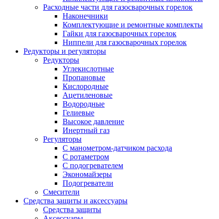
Расходные части для газосварочных горелок
Наконечники
Комплектующие и ремонтные комплекты
Гайки для газосварочных горелок
Ниппели для газосварочных горелок
Редукторы и регуляторы
Редукторы
Углекислотные
Пропановые
Кислородные
Ацетиленовые
Водородные
Гелиевые
Высокое давление
Инертный газ
Регуляторы
С манометром-датчиком расхода
С ротаметром
С подогревателем
Экономайзеры
Подогреватели
Смесители
Средства защиты и аксессуары
Средства защиты
Аксессуары