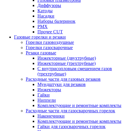
Головки плазмотрона
Диффузоры
Катоды
Насадки
Наборы балеринок
PMX
Прочее CUT
Газовые горелки и резаки
Горелки газовоздушные
Горелки газосварочные
Резаки газовые
Инжекторные (двухтрубные)
Инжекторные (трехтрубные)
С внутрисопловым смешением газов
(трехтрубные)
Расходные части для газовых резаков
Мундштуки для резаков
Инжекторы
Гайки
Ниппели
Комплектующие и ремонтные комплекты
Расходные части для газосварочных горелок
Наконечники
Комплектующие и ремонтные комплекты
Гайки для газосварочных горелок