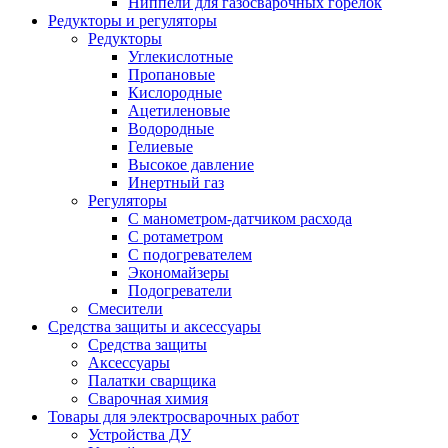
Ниппели для газосварочных горелок
Редукторы и регуляторы
Редукторы
Углекислотные
Пропановые
Кислородные
Ацетиленовые
Водородные
Гелиевые
Высокое давление
Инертный газ
Регуляторы
С манометром-датчиком расхода
С ротаметром
С подогревателем
Экономайзеры
Подогреватели
Смесители
Средства защиты и аксессуары
Средства защиты
Аксессуары
Палатки сварщика
Сварочная химия
Товары для электросварочных работ
Устройства ДУ