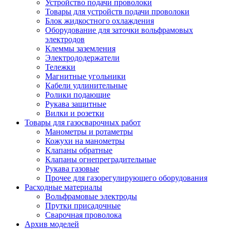
Устройство подачи проволоки
Товары для устройств подачи проволоки
Блок жидкостного охлаждения
Оборудование для заточки вольфрамовых
электродов
Клеммы заземления
Электрододержатели
Тележки
Магнитные угольники
Кабели удлинительные
Ролики подающие
Рукава защитные
Вилки и розетки
Товары для газосварочных работ
Манометры и ротаметры
Кожухи на манометры
Клапаны обратные
Клапаны огнепреградительные
Рукава газовые
Прочее для газорегулирующего оборудования
Расходные материалы
Вольфрамовые электроды
Прутки присадочные
Сварочная проволока
Архив моделей