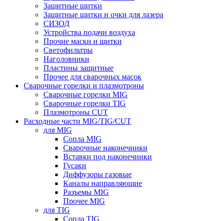
Защитные щитки
Защитные щитки и очки для лазера
СИЗОД
Устройства подачи воздуха
Прочие маски и щитки
Светофильтры
Наголовники
Пластины защитные
Прочее для сварочных масок
Сварочные горелки и плазмотроны
Сварочные горелки MIG
Сварочные горелки TIG
Плазмотроны CUT
Расходные части MIG/TIG/CUT
для MIG
Сопла MIG
Сварочные наконечники
Вставки под наконечники
Гусаки
Диффузоры газовые
Каналы направляющие
Разъемы MIG
Прочее MIG
для TIG
Сопла TIG