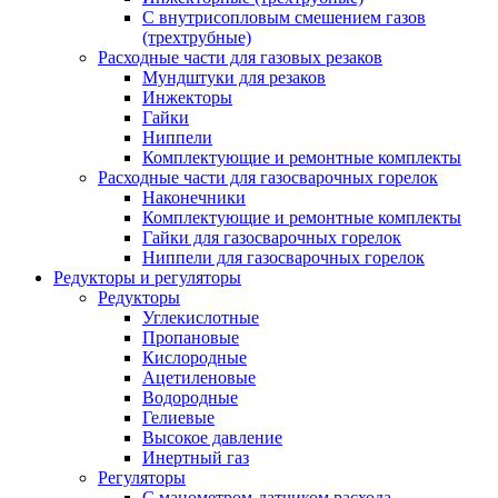
С внутрисопловым смешением газов
(трехтрубные)
Расходные части для газовых резаков
Мундштуки для резаков
Инжекторы
Гайки
Ниппели
Комплектующие и ремонтные комплекты
Расходные части для газосварочных горелок
Наконечники
Комплектующие и ремонтные комплекты
Гайки для газосварочных горелок
Ниппели для газосварочных горелок
Редукторы и регуляторы
Редукторы
Углекислотные
Пропановые
Кислородные
Ацетиленовые
Водородные
Гелиевые
Высокое давление
Инертный газ
Регуляторы
С манометром-датчиком расхода