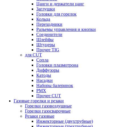
Цанги и держатели цанг
Заглушки
Головки для горелок
Кольца
Переходники
Разъемы управления и кнопки
Соединители
Шлейфы
Штуцеры
Прочее TIG
для CUT
Сопла
Головки плазмотрона
Диффузоры
Катоды
Насадки
Наборы балеринок
PMX
Прочее CUT
Газовые горелки и резаки
Горелки газовоздушные
Горелки газосварочные
Резаки газовые
Инжекторные (двухтрубные)
Инжекторные (трехтрубные)