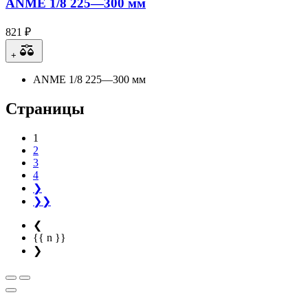
ANME 1/8 225—300 мм
821 ₽
+
ANME 1/8 225—300 мм
Страницы
1
2
3
4
❯
❯❯
❮
{{ n }}
❯