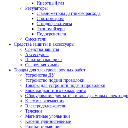
Инертный газ
Регуляторы
С манометром-датчиком расхода
С ротаметром
С подогревателем
Экономайзеры
Подогреватели
Смесители
Средства защиты и аксессуары
Средства защиты
Аксессуары
Палатки сварщика
Сварочная химия
Товары для электросварочных работ
Устройства ДУ
Устройство подачи проволоки
Товары для устройств подачи проволоки
Блок жидкостного охлаждения
Оборудование для заточки вольфрамовых электрод
Клеммы заземления
Электрододержатели
Тележки
Магнитные угольники
Кабели удлинительные
Ролики подающие