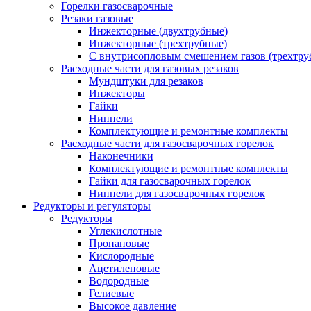
Горелки газосварочные
Резаки газовые
Инжекторные (двухтрубные)
Инжекторные (трехтрубные)
С внутрисопловым смешением газов (трехтру
Расходные части для газовых резаков
Мундштуки для резаков
Инжекторы
Гайки
Ниппели
Комплектующие и ремонтные комплекты
Расходные части для газосварочных горелок
Наконечники
Комплектующие и ремонтные комплекты
Гайки для газосварочных горелок
Ниппели для газосварочных горелок
Редукторы и регуляторы
Редукторы
Углекислотные
Пропановые
Кислородные
Ацетиленовые
Водородные
Гелиевые
Высокое давление