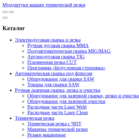
Мундштуки машин термической резки
Каталог
Электродуговая сварка и резка
Ручная дуговая сварка MMA
Полуавтоматическая сварка MIG/MAG
Аргонодуговая сварка TIG
Плазменная резка CUT
Программа «Безусловная страховка»
Автоматическая сварка под флюсом
Оборудование для сварки SAW
Товары для сварки SAW
Ручная лазерная сварка, резка и очистка
Оборудование для лазерной сварки, резки и очистк
Оборудование для лазерной очистки
Расходные части Laser Weld
Расходные части Laser Clean
Термическая резка
Термическая резка с ЧПУ
Машины термической резки
Резаки машинные