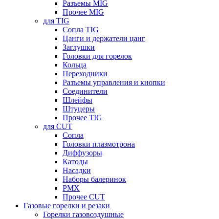
Разъемы MIG
Прочее MIG
для TIG
Сопла TIG
Цанги и держатели цанг
Заглушки
Головки для горелок
Кольца
Переходники
Разъемы управления и кнопки
Соединители
Шлейфы
Штуцеры
Прочее TIG
для CUT
Сопла
Головки плазмотрона
Диффузоры
Катоды
Насадки
Наборы балеринок
PMX
Прочее CUT
Газовые горелки и резаки
Горелки газовоздушные