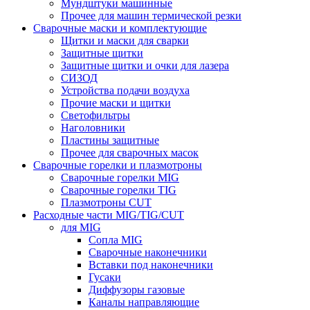
Мундштуки машинные
Прочее для машин термической резки
Сварочные маски и комплектующие
Щитки и маски для сварки
Защитные щитки
Защитные щитки и очки для лазера
СИЗОД
Устройства подачи воздуха
Прочие маски и щитки
Светофильтры
Наголовники
Пластины защитные
Прочее для сварочных масок
Сварочные горелки и плазмотроны
Сварочные горелки MIG
Сварочные горелки TIG
Плазмотроны CUT
Расходные части MIG/TIG/CUT
для MIG
Сопла MIG
Сварочные наконечники
Вставки под наконечники
Гусаки
Диффузоры газовые
Каналы направляющие