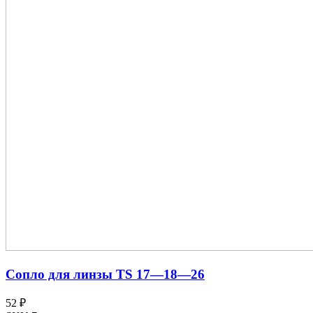
Сопло для линзы TS 17—18—26
52 ₽