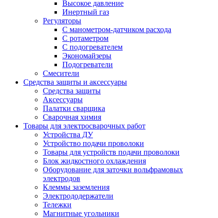
Высокое давление
Инертный газ
Регуляторы
С манометром-датчиком расхода
С ротаметром
С подогревателем
Экономайзеры
Подогреватели
Смесители
Средства защиты и аксессуары
Средства защиты
Аксессуары
Палатки сварщика
Сварочная химия
Товары для электросварочных работ
Устройства ДУ
Устройство подачи проволоки
Товары для устройств подачи проволоки
Блок жидкостного охлаждения
Оборудование для заточки вольфрамовых
электродов
Клеммы заземления
Электрододержатели
Тележки
Магнитные угольники