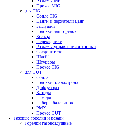
Разъемы MIG
Прочее MIG
для TIG
Сопла TIG
Цанги и держатели цанг
Заглушки
Головки для горелок
Кольца
Переходники
Разъемы управления и кнопки
Соединители
Шлейфы
Штуцеры
Прочее TIG
для CUT
Сопла
Головки плазмотрона
Диффузоры
Катоды
Насадки
Наборы балеринок
PMX
Прочее CUT
Газовые горелки и резаки
Горелки газовоздушные