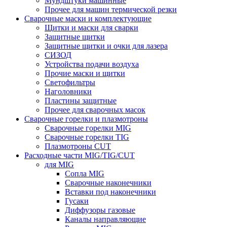
Мундштуки машинные
Прочее для машин термической резки
Сварочные маски и комплектующие
Щитки и маски для сварки
Защитные щитки
Защитные щитки и очки для лазера
СИЗОД
Устройства подачи воздуха
Прочие маски и щитки
Светофильтры
Наголовники
Пластины защитные
Прочее для сварочных масок
Сварочные горелки и плазмотроны
Сварочные горелки MIG
Сварочные горелки TIG
Плазмотроны CUT
Расходные части MIG/TIG/CUT
для MIG
Сопла MIG
Сварочные наконечники
Вставки под наконечники
Гусаки
Диффузоры газовые
Каналы направляющие