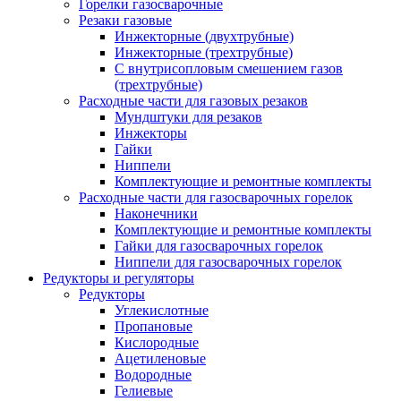
Горелки газосварочные
Резаки газовые
Инжекторные (двухтрубные)
Инжекторные (трехтрубные)
С внутрисопловым смешением газов
(трехтрубные)
Расходные части для газовых резаков
Мундштуки для резаков
Инжекторы
Гайки
Ниппели
Комплектующие и ремонтные комплекты
Расходные части для газосварочных горелок
Наконечники
Комплектующие и ремонтные комплекты
Гайки для газосварочных горелок
Ниппели для газосварочных горелок
Редукторы и регуляторы
Редукторы
Углекислотные
Пропановые
Кислородные
Ацетиленовые
Водородные
Гелиевые