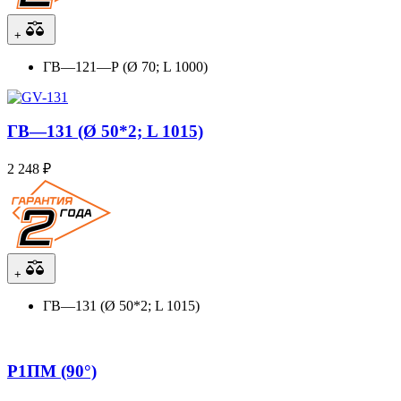
+
ГВ—121—Р (Ø 70; L 1000)
ГВ—131 (Ø 50*2; L 1015)
2 248 ₽
+
ГВ—131 (Ø 50*2; L 1015)
Р1ПМ (90°)