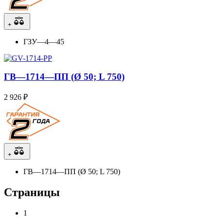
+
ГЗУ—4—45
ГВ—1714—ПП (Ø 50; L 750)
2 926 ₽
+
ГВ—1714—ПП (Ø 50; L 750)
Страницы
1