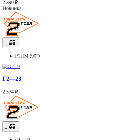
2 390 ₽
Новинка
+
Р1ПМ (90°)
Г2—23
2 574 ₽
+
Г2—23