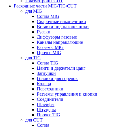
Плазмотроны CUT
Расходные части MIG/TIG/CUT
для MIG
Сопла MIG
Сварочные наконечники
Вставки под наконечники
Гусаки
Диффузоры газовые
Каналы направляющие
Разъемы MIG
Прочее MIG
для TIG
Сопла TIG
Цанги и держатели цанг
Заглушки
Головки для горелок
Кольца
Переходники
Разъемы управления и кнопки
Соединители
Шлейфы
Штуцеры
Прочее TIG
для CUT
Сопла