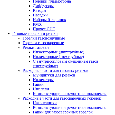
Головки плазмотрона
Диффузоры
Катоды
Насадки
Наборы балеринок
PMX
Прочее CUT
Газовые горелки и резаки
Горелки газовоздушные
Горелки газосварочные
Резаки газовые
Инжекторные (двухтрубные)
Инжекторные (трехтрубные)
С внутрисопловым смешением газов
(трехтрубные)
Расходные части для газовых резаков
Мундштуки для резаков
Инжекторы
Гайки
Ниппели
Комплектующие и ремонтные комплекты
Расходные части для газосварочных горелок
Наконечники
Комплектующие и ремонтные комплекты
Гайки для газосварочных горелок