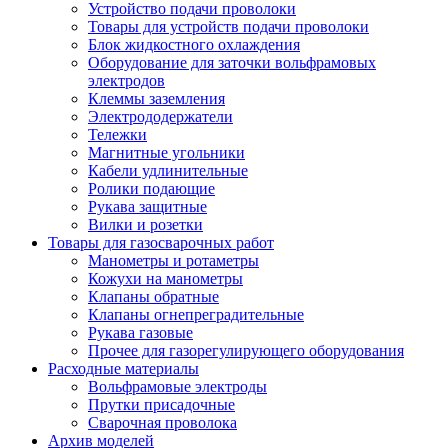
Устройство подачи проволоки
Товары для устройств подачи проволоки
Блок жидкостного охлаждения
Оборудование для заточки вольфрамовых
электродов
Клеммы заземления
Электрододержатели
Тележки
Магнитные угольники
Кабели удлинительные
Ролики подающие
Рукава защитные
Вилки и розетки
Товары для газосварочных работ
Манометры и ротаметры
Кожухи на манометры
Клапаны обратные
Клапаны огнепреградительные
Рукава газовые
Прочее для газорегулирующего оборудования
Расходные материалы
Вольфрамовые электроды
Прутки присадочные
Сварочная проволока
Архив моделей