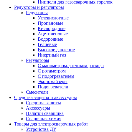
Ниппели для газосварочных горелок
Редукторы и регуляторы
Редукторы
Углекислотные
Пропановые
Кислородные
Ацетиленовые
Водородные
Гелиевые
Высокое давление
Инертный газ
Регуляторы
С манометром-датчиком расхода
С ротаметром
С подогревателем
Экономайзеры
Подогреватели
Смесители
Средства защиты и аксессуары
Средства защиты
Аксессуары
Палатки сварщика
Сварочная химия
Товары для электросварочных работ
Устройства ДУ