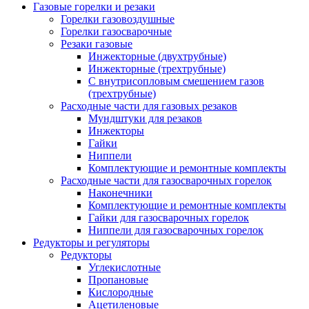
Газовые горелки и резаки
Горелки газовоздушные
Горелки газосварочные
Резаки газовые
Инжекторные (двухтрубные)
Инжекторные (трехтрубные)
С внутрисопловым смешением газов
(трехтрубные)
Расходные части для газовых резаков
Мундштуки для резаков
Инжекторы
Гайки
Ниппели
Комплектующие и ремонтные комплекты
Расходные части для газосварочных горелок
Наконечники
Комплектующие и ремонтные комплекты
Гайки для газосварочных горелок
Ниппели для газосварочных горелок
Редукторы и регуляторы
Редукторы
Углекислотные
Пропановые
Кислородные
Ацетиленовые