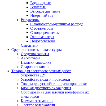
Водородные
Гелиевые
Высокое давление
Инертный газ
Регуляторы
С манометром-датчиком расхода
С ротаметром
С подогревателем
Экономайзеры
Подогреватели
Смесители
Средства защиты и аксессуары
Средства защиты
Аксессуары
Палатки сварщика
Сварочная химия
Товары для электросварочных работ
Устройства ДУ
Устройство подачи проволоки
Товары для устройств подачи проволоки
Блок жидкостного охлаждения
Оборудование для заточки вольфрамовых
электродов
Клеммы заземления
Электрододержатели