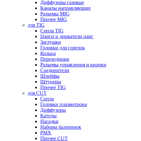
Диффузоры газовые
Каналы направляющие
Разъемы MIG
Прочее MIG
для TIG
Сопла TIG
Цанги и держатели цанг
Заглушки
Головки для горелок
Кольца
Переходники
Разъемы управления и кнопки
Соединители
Шлейфы
Штуцеры
Прочее TIG
для CUT
Сопла
Головки плазмотрона
Диффузоры
Катоды
Насадки
Наборы балеринок
PMX
Прочее CUT