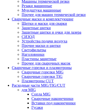
Машины термической резки
Резаки машинные
Мундштуки машинные
Прочее для машин термической резки
Сварочные маски и комплектующие
Щитки и маски для сварки
Защитные щитки
Защитные щитки и очки для лазера
СИЗОД
Устройства подачи воздуха
Прочие маски и щитки
Светофильтры
Наголовники
Пластины защитные
Прочее для сварочных масок
Сварочные горелки и плазмотроны
Сварочные горелки MIG
Сварочные горелки TIG
Плазмотроны CUT
Расходные части MIG/TIG/CUT
для MIG
Сопла MIG
Сварочные наконечники
Вставки под наконечники
Гусаки