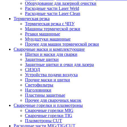
Оборудование для лазерной очистки
Расходные части Laser Weld
Расходные части Laser Clean
Термическая резка
Термическая резка с ЧПУ
Машины термической резки
Резаки машинные
Мундштуки машинные
Прочее для машин термической резки
Сварочные маски и комплектующие
Щитки и маски для сварки
Защитные щитки
Защитные щитки и очки для лазера
СИЗОД
Устройства подачи воздуха
Прочие маски и щитки
Светофильтры
Наголовники
Пластины защитные
Прочее для сварочных масок
Сварочные горелки и плазмотроны
Сварочные горелки MIG
Сварочные горелки TIG
Плазмотроны CUT
Расходные части MIG/TIG/CUT