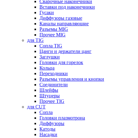
Сварочные наконечники
Вставки под наконечники
Гусаки
Диффузоры газовые
Каналы направляющие
Разъемы MIG
Прочее MIG
для TIG
Сопла TIG
Цанги и держатели цанг
Заглушки
Головки для горелок
Кольца
Переходники
Разъемы управления и кнопки
Соединители
Шлейфы
Штуцеры
Прочее TIG
для CUT
Сопла
Головки плазмотрона
Диффузоры
Катоды
Насадки