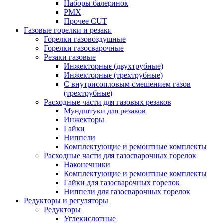
Наборы балеринок
PMX
Прочее CUT
Газовые горелки и резаки
Горелки газовоздушные
Горелки газосварочные
Резаки газовые
Инжекторные (двухтрубные)
Инжекторные (трехтрубные)
С внутрисопловым смешением газов
(трехтрубные)
Расходные части для газовых резаков
Мундштуки для резаков
Инжекторы
Гайки
Ниппели
Комплектующие и ремонтные комплекты
Расходные части для газосварочных горелок
Наконечники
Комплектующие и ремонтные комплекты
Гайки для газосварочных горелок
Ниппели для газосварочных горелок
Редукторы и регуляторы
Редукторы
Углекислотные