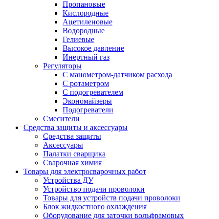
Пропановые
Кислородные
Ацетиленовые
Водородные
Гелиевые
Высокое давление
Инертный газ
Регуляторы
С манометром-датчиком расхода
С ротаметром
С подогревателем
Экономайзеры
Подогреватели
Смесители
Средства защиты и аксессуары
Средства защиты
Аксессуары
Палатки сварщика
Сварочная химия
Товары для электросварочных работ
Устройства ДУ
Устройство подачи проволоки
Товары для устройств подачи проволоки
Блок жидкостного охлаждения
Оборудование для заточки вольфрамовых