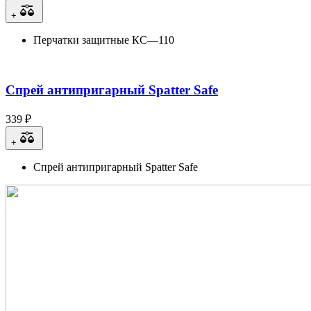
+
Перчатки защитные КС—110
Спрей антипригарный Spatter Safe
339 ₽
+
Спрей антипригарный Spatter Safe