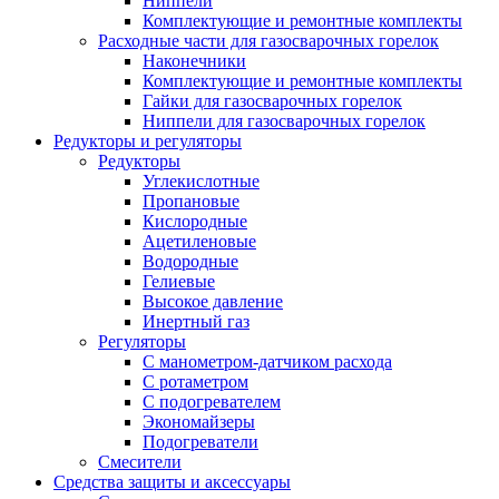
Ниппели
Комплектующие и ремонтные комплекты
Расходные части для газосварочных горелок
Наконечники
Комплектующие и ремонтные комплекты
Гайки для газосварочных горелок
Ниппели для газосварочных горелок
Редукторы и регуляторы
Редукторы
Углекислотные
Пропановые
Кислородные
Ацетиленовые
Водородные
Гелиевые
Высокое давление
Инертный газ
Регуляторы
С манометром-датчиком расхода
С ротаметром
С подогревателем
Экономайзеры
Подогреватели
Смесители
Средства защиты и аксессуары