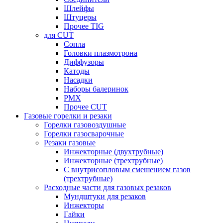
Шлейфы
Штуцеры
Прочее TIG
для CUT
Сопла
Головки плазмотрона
Диффузоры
Катоды
Насадки
Наборы балеринок
PMX
Прочее CUT
Газовые горелки и резаки
Горелки газовоздушные
Горелки газосварочные
Резаки газовые
Инжекторные (двухтрубные)
Инжекторные (трехтрубные)
С внутрисопловым смешением газов
(трехтрубные)
Расходные части для газовых резаков
Мундштуки для резаков
Инжекторы
Гайки