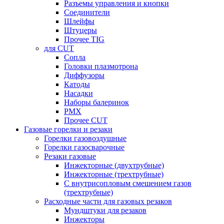
Разъемы управления и кнопки
Соединители
Шлейфы
Штуцеры
Прочее TIG
для CUT
Сопла
Головки плазмотрона
Диффузоры
Катоды
Насадки
Наборы балеринок
PMX
Прочее CUT
Газовые горелки и резаки
Горелки газовоздушные
Горелки газосварочные
Резаки газовые
Инжекторные (двухтрубные)
Инжекторные (трехтрубные)
С внутрисопловым смешением газов
(трехтрубные)
Расходные части для газовых резаков
Мундштуки для резаков
Инжекторы