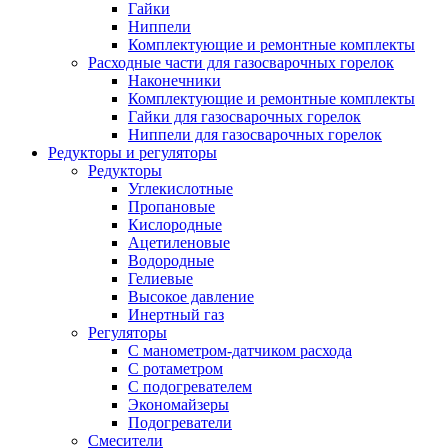
Гайки
Ниппели
Комплектующие и ремонтные комплекты
Расходные части для газосварочных горелок
Наконечники
Комплектующие и ремонтные комплекты
Гайки для газосварочных горелок
Ниппели для газосварочных горелок
Редукторы и регуляторы
Редукторы
Углекислотные
Пропановые
Кислородные
Ацетиленовые
Водородные
Гелиевые
Высокое давление
Инертный газ
Регуляторы
С манометром-датчиком расхода
С ротаметром
С подогревателем
Экономайзеры
Подогреватели
Смесители