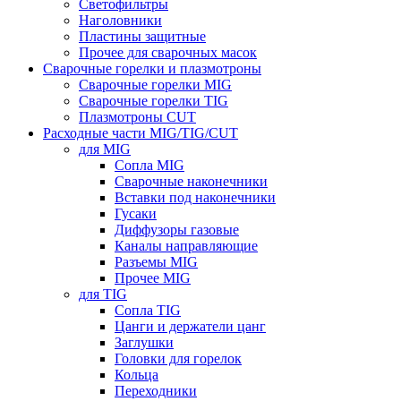
Светофильтры
Наголовники
Пластины защитные
Прочее для сварочных масок
Сварочные горелки и плазмотроны
Сварочные горелки MIG
Сварочные горелки TIG
Плазмотроны CUT
Расходные части MIG/TIG/CUT
для MIG
Сопла MIG
Сварочные наконечники
Вставки под наконечники
Гусаки
Диффузоры газовые
Каналы направляющие
Разъемы MIG
Прочее MIG
для TIG
Сопла TIG
Цанги и держатели цанг
Заглушки
Головки для горелок
Кольца
Переходники