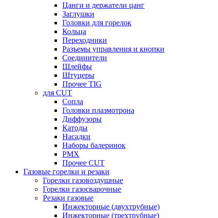
Цанги и держатели цанг
Заглушки
Головки для горелок
Кольца
Переходники
Разъемы управления и кнопки
Соединители
Шлейфы
Штуцеры
Прочее TIG
для CUT
Сопла
Головки плазмотрона
Диффузоры
Катоды
Насадки
Наборы балеринок
PMX
Прочее CUT
Газовые горелки и резаки
Горелки газовоздушные
Горелки газосварочные
Резаки газовые
Инжекторные (двухтрубные)
Инжекторные (трехтрубные)