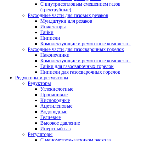
С внутрисопловым смешением газов
(трехтрубные)
Расходные части для газовых резаков
Мундштуки для резаков
Инжекторы
Гайки
Ниппели
Комплектующие и ремонтные комплекты
Расходные части для газосварочных горелок
Наконечники
Комплектующие и ремонтные комплекты
Гайки для газосварочных горелок
Ниппели для газосварочных горелок
Редукторы и регуляторы
Редукторы
Углекислотные
Пропановые
Кислородные
Ацетиленовые
Водородные
Гелиевые
Высокое давление
Инертный газ
Регуляторы
С манометром-датчиком расхода