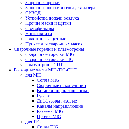
Защитные щитки
Защитные щитки и очки для лазера
СИЗОД
Устройства подачи воздуха
Прочие маски и щитки
Светофильтры
Наголовники
Пластины защитные
Прочее для сварочных масок
Сварочные горелки и плазмотроны
Сварочные горелки MIG
Сварочные горелки TIG
Плазмотроны CUT
Расходные части MIG/TIG/CUT
для MIG
Сопла MIG
Сварочные наконечники
Вставки под наконечники
Гусаки
Диффузоры газовые
Каналы направляющие
Разъемы MIG
Прочее MIG
для TIG
Сопла TIG