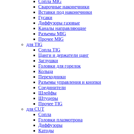
Сопла MIG
Сварочные наконечники
Вставки под наконечники
Гусаки
Диффузоры газовые
Каналы направляющие
Разъемы MIG
Прочее MIG
для TIG
Сопла TIG
Цанги и держатели цанг
Заглушки
Головки для горелок
Кольца
Переходники
Разъемы управления и кнопки
Соединители
Шлейфы
Штуцеры
Прочее TIG
для CUT
Сопла
Головки плазмотрона
Диффузоры
Катоды