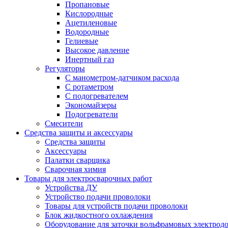
Пропановые
Кислородные
Ацетиленовые
Водородные
Гелиевые
Высокое давление
Инертный газ
Регуляторы
С манометром-датчиком расхода
С ротаметром
С подогревателем
Экономайзеры
Подогреватели
Смесители
Средства защиты и аксессуары
Средства защиты
Аксессуары
Палатки сварщика
Сварочная химия
Товары для электросварочных работ
Устройства ДУ
Устройство подачи проволоки
Товары для устройств подачи проволоки
Блок жидкостного охлаждения
Оборудование для заточки вольфрамовых электрод