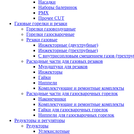
Насадки
Наборы балеринок
PMX
Прочее CUT
Газовые горелки и резаки
Горелки газовоздушные
Горелки газосварочные
Резаки газовые
Инжекторные (двухтрубные)
Инжекторные (трехтрубные)
С внутрисопловым смешением газов (трехтру
Расходные части для газовых резаков
Мундштуки для резаков
Инжекторы
Гайки
Ниппели
Комплектующие и ремонтные комплекты
Расходные части для газосварочных горелок
Наконечники
Комплектующие и ремонтные комплекты
Гайки для газосварочных горелок
Ниппели для газосварочных горелок
Редукторы и регуляторы
Редукторы
Углекислотные