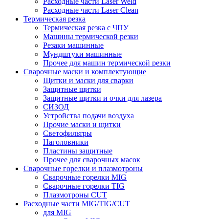
Расходные части Laser Weld
Расходные части Laser Clean
Термическая резка
Термическая резка с ЧПУ
Машины термической резки
Резаки машинные
Мундштуки машинные
Прочее для машин термической резки
Сварочные маски и комплектующие
Щитки и маски для сварки
Защитные щитки
Защитные щитки и очки для лазера
СИЗОД
Устройства подачи воздуха
Прочие маски и щитки
Светофильтры
Наголовники
Пластины защитные
Прочее для сварочных масок
Сварочные горелки и плазмотроны
Сварочные горелки MIG
Сварочные горелки TIG
Плазмотроны CUT
Расходные части MIG/TIG/CUT
для MIG