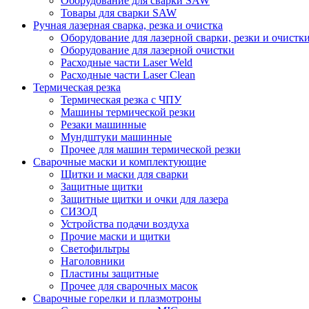
Оборудование для сварки SAW
Товары для сварки SAW
Ручная лазерная сварка, резка и очистка
Оборудование для лазерной сварки, резки и очистк
Оборудование для лазерной очистки
Расходные части Laser Weld
Расходные части Laser Clean
Термическая резка
Термическая резка с ЧПУ
Машины термической резки
Резаки машинные
Мундштуки машинные
Прочее для машин термической резки
Сварочные маски и комплектующие
Щитки и маски для сварки
Защитные щитки
Защитные щитки и очки для лазера
СИЗОД
Устройства подачи воздуха
Прочие маски и щитки
Светофильтры
Наголовники
Пластины защитные
Прочее для сварочных масок
Сварочные горелки и плазмотроны