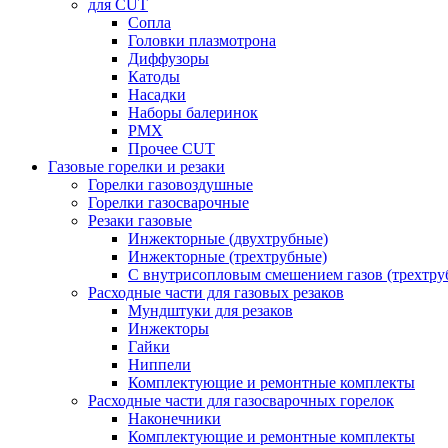
для CUT
Сопла
Головки плазмотрона
Диффузоры
Катоды
Насадки
Наборы балеринок
PMX
Прочее CUT
Газовые горелки и резаки
Горелки газовоздушные
Горелки газосварочные
Резаки газовые
Инжекторные (двухтрубные)
Инжекторные (трехтрубные)
С внутрисопловым смешением газов (трехтру
Расходные части для газовых резаков
Мундштуки для резаков
Инжекторы
Гайки
Ниппели
Комплектующие и ремонтные комплекты
Расходные части для газосварочных горелок
Наконечники
Комплектующие и ремонтные комплекты