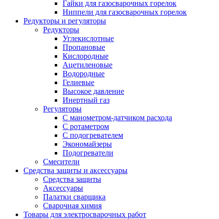
Гайки для газосварочных горелок
Ниппели для газосварочных горелок
Редукторы и регуляторы
Редукторы
Углекислотные
Пропановые
Кислородные
Ацетиленовые
Водородные
Гелиевые
Высокое давление
Инертный газ
Регуляторы
С манометром-датчиком расхода
С ротаметром
С подогревателем
Экономайзеры
Подогреватели
Смесители
Средства защиты и аксессуары
Средства защиты
Аксессуары
Палатки сварщика
Сварочная химия
Товары для электросварочных работ