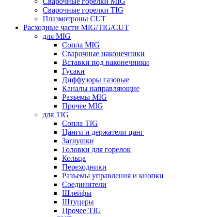
Сварочные горелки MIG
Сварочные горелки TIG
Плазмотроны CUT
Расходные части MIG/TIG/CUT
для MIG
Сопла MIG
Сварочные наконечники
Вставки под наконечники
Гусаки
Диффузоры газовые
Каналы направляющие
Разъемы MIG
Прочее MIG
для TIG
Сопла TIG
Цанги и держатели цанг
Заглушки
Головки для горелок
Кольца
Переходники
Разъемы управления и кнопки
Соединители
Шлейфы
Штуцеры
Прочее TIG