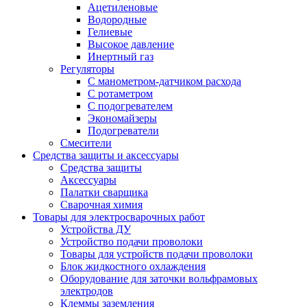
Ацетиленовые
Водородные
Гелиевые
Высокое давление
Инертный газ
Регуляторы
С манометром-датчиком расхода
С ротаметром
С подогревателем
Экономайзеры
Подогреватели
Смесители
Средства защиты и аксессуары
Средства защиты
Аксессуары
Палатки сварщика
Сварочная химия
Товары для электросварочных работ
Устройства ДУ
Устройство подачи проволоки
Товары для устройств подачи проволоки
Блок жидкостного охлаждения
Оборудование для заточки вольфрамовых
электродов
Клеммы заземления