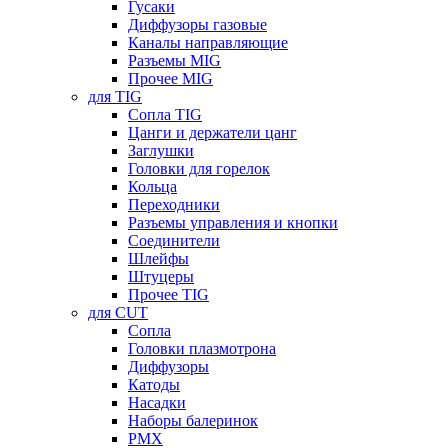
Гусаки
Диффузоры газовые
Каналы направляющие
Разъемы MIG
Прочее MIG
для TIG
Сопла TIG
Цанги и держатели цанг
Заглушки
Головки для горелок
Кольца
Переходники
Разъемы управления и кнопки
Соединители
Шлейфы
Штуцеры
Прочее TIG
для CUT
Сопла
Головки плазмотрона
Диффузоры
Катоды
Насадки
Наборы балеринок
PMX