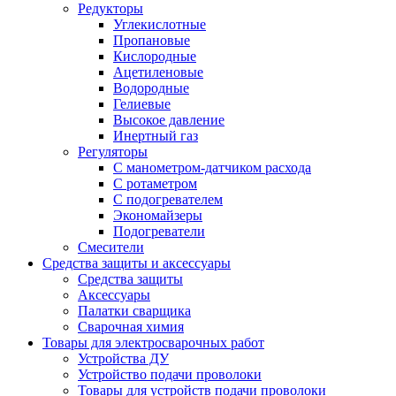
Редукторы
Углекислотные
Пропановые
Кислородные
Ацетиленовые
Водородные
Гелиевые
Высокое давление
Инертный газ
Регуляторы
С манометром-датчиком расхода
С ротаметром
С подогревателем
Экономайзеры
Подогреватели
Смесители
Средства защиты и аксессуары
Средства защиты
Аксессуары
Палатки сварщика
Сварочная химия
Товары для электросварочных работ
Устройства ДУ
Устройство подачи проволоки
Товары для устройств подачи проволоки