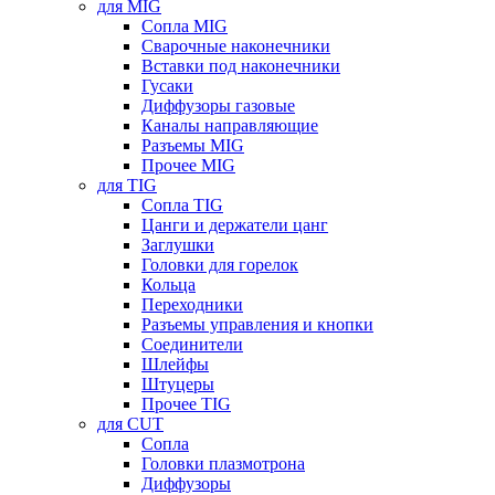
для MIG
Сопла MIG
Сварочные наконечники
Вставки под наконечники
Гусаки
Диффузоры газовые
Каналы направляющие
Разъемы MIG
Прочее MIG
для TIG
Сопла TIG
Цанги и держатели цанг
Заглушки
Головки для горелок
Кольца
Переходники
Разъемы управления и кнопки
Соединители
Шлейфы
Штуцеры
Прочее TIG
для CUT
Сопла
Головки плазмотрона
Диффузоры