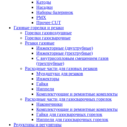
Катоды
Насадки
Наборы балеринок
PMX
Прочее CUT
Газовые горелки и резаки
Горелки газовоздушные
Горелки газосварочные
Резаки газовые
Инжекторные (двухтрубные)
Инжекторные (трехтрубные)
С внутрисопловым смешением газов
(трехтрубные)
Расходные части для газовых резаков
Мундштуки для резаков
Инжекторы
Гайки
Ниппели
Комплектующие и ремонтные комплекты
Расходные части для газосварочных горелок
Наконечники
Комплектующие и ремонтные комплекты
Гайки для газосварочных горелок
Ниппели для газосварочных горелок
Редукторы и регуляторы