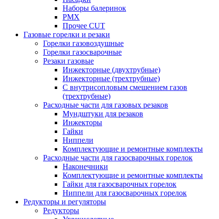
Наборы балеринок
PMX
Прочее CUT
Газовые горелки и резаки
Горелки газовоздушные
Горелки газосварочные
Резаки газовые
Инжекторные (двухтрубные)
Инжекторные (трехтрубные)
С внутрисопловым смешением газов
(трехтрубные)
Расходные части для газовых резаков
Мундштуки для резаков
Инжекторы
Гайки
Ниппели
Комплектующие и ремонтные комплекты
Расходные части для газосварочных горелок
Наконечники
Комплектующие и ремонтные комплекты
Гайки для газосварочных горелок
Ниппели для газосварочных горелок
Редукторы и регуляторы
Редукторы