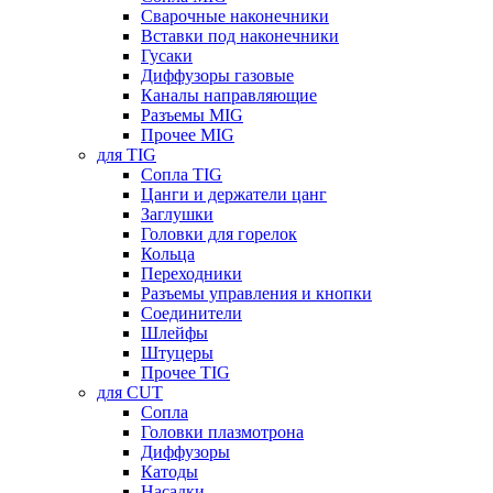
Сварочные наконечники
Вставки под наконечники
Гусаки
Диффузоры газовые
Каналы направляющие
Разъемы MIG
Прочее MIG
для TIG
Сопла TIG
Цанги и держатели цанг
Заглушки
Головки для горелок
Кольца
Переходники
Разъемы управления и кнопки
Соединители
Шлейфы
Штуцеры
Прочее TIG
для CUT
Сопла
Головки плазмотрона
Диффузоры
Катоды
Насадки