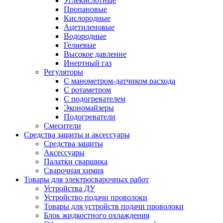
Углекислотные
Пропановые
Кислородные
Ацетиленовые
Водородные
Гелиевые
Высокое давление
Инертный газ
Регуляторы
С манометром-датчиком расхода
С ротаметром
С подогревателем
Экономайзеры
Подогреватели
Смесители
Средства защиты и аксессуары
Средства защиты
Аксессуары
Палатки сварщика
Сварочная химия
Товары для электросварочных работ
Устройства ДУ
Устройство подачи проволоки
Товары для устройств подачи проволоки
Блок жидкостного охлаждения