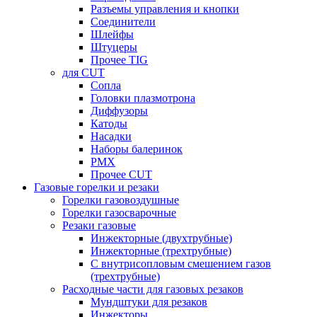
Разъемы управления и кнопки
Соединители
Шлейфы
Штуцеры
Прочее TIG
для CUT
Сопла
Головки плазмотрона
Диффузоры
Катоды
Насадки
Наборы балеринок
PMX
Прочее CUT
Газовые горелки и резаки
Горелки газовоздушные
Горелки газосварочные
Резаки газовые
Инжекторные (двухтрубные)
Инжекторные (трехтрубные)
С внутрисопловым смешением газов
(трехтрубные)
Расходные части для газовых резаков
Мундштуки для резаков
Инжекторы