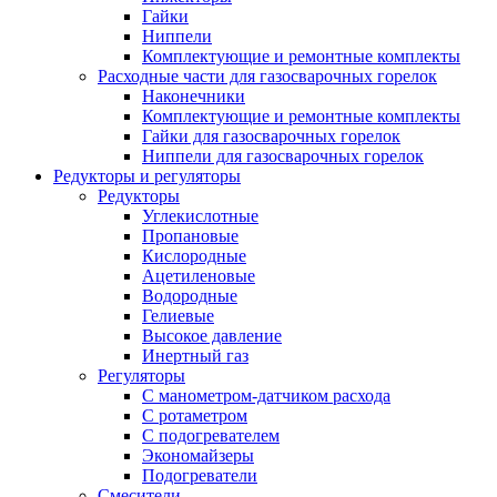
Гайки
Ниппели
Комплектующие и ремонтные комплекты
Расходные части для газосварочных горелок
Наконечники
Комплектующие и ремонтные комплекты
Гайки для газосварочных горелок
Ниппели для газосварочных горелок
Редукторы и регуляторы
Редукторы
Углекислотные
Пропановые
Кислородные
Ацетиленовые
Водородные
Гелиевые
Высокое давление
Инертный газ
Регуляторы
С манометром-датчиком расхода
С ротаметром
С подогревателем
Экономайзеры
Подогреватели
Смесители