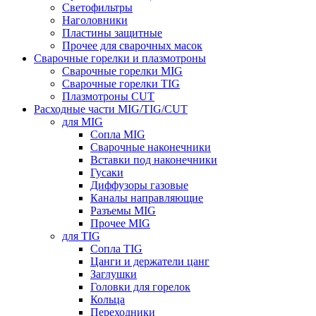
Светофильтры
Наголовники
Пластины защитные
Прочее для сварочных масок
Сварочные горелки и плазмотроны
Сварочные горелки MIG
Сварочные горелки TIG
Плазмотроны CUT
Расходные части MIG/TIG/CUT
для MIG
Сопла MIG
Сварочные наконечники
Вставки под наконечники
Гусаки
Диффузоры газовые
Каналы направляющие
Разъемы MIG
Прочее MIG
для TIG
Сопла TIG
Цанги и держатели цанг
Заглушки
Головки для горелок
Кольца
Переходники