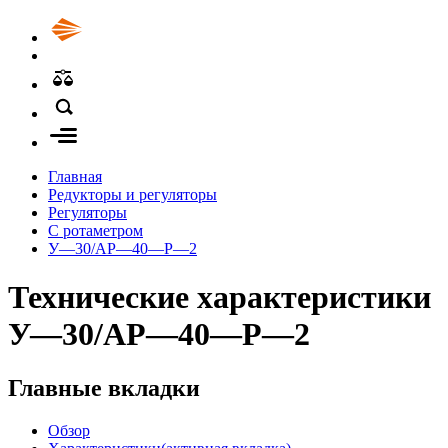
Главная
Редукторы и регуляторы
Регуляторы
С ротаметром
У—30/АР—40—Р—2
Технические характеристики
У—30/АР—40—Р—2
Главные вкладки
Обзор