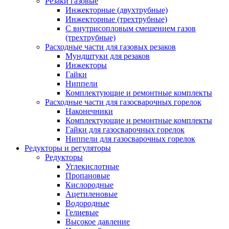
Резаки газовые
Инжекторные (двухтрубные)
Инжекторные (трехтрубные)
С внутрисопловым смешением газов
(трехтрубные)
Расходные части для газовых резаков
Мундштуки для резаков
Инжекторы
Гайки
Ниппели
Комплектующие и ремонтные комплекты
Расходные части для газосварочных горелок
Наконечники
Комплектующие и ремонтные комплекты
Гайки для газосварочных горелок
Ниппели для газосварочных горелок
Редукторы и регуляторы
Редукторы
Углекислотные
Пропановые
Кислородные
Ацетиленовые
Водородные
Гелиевые
Высокое давление