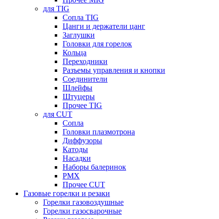
для TIG
Сопла TIG
Цанги и держатели цанг
Заглушки
Головки для горелок
Кольца
Переходники
Разъемы управления и кнопки
Соединители
Шлейфы
Штуцеры
Прочее TIG
для CUT
Сопла
Головки плазмотрона
Диффузоры
Катоды
Насадки
Наборы балеринок
PMX
Прочее CUT
Газовые горелки и резаки
Горелки газовоздушные
Горелки газосварочные