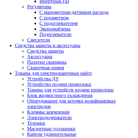
Инертный газ
Регуляторы
С манометром-датчиком расхода
С ротаметром
С подогревателем
Экономайзеры
Подогреватели
Смесители
Средства защиты и аксессуары
Средства защиты
Аксессуары
Палатки сварщика
Сварочная химия
Товары для электросварочных работ
Устройства ДУ
Устройство подачи проволоки
Товары для устройств подачи проволоки
Блок жидкостного охлаждения
Оборудование для заточки вольфрамовых
электродов
Клеммы заземления
Электрододержатели
Тележки
Магнитные угольники
Кабели удлинительные