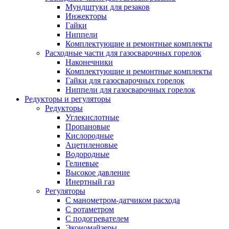
Мундштуки для резаков
Инжекторы
Гайки
Ниппели
Комплектующие и ремонтные комплекты
Расходные части для газосварочных горелок
Наконечники
Комплектующие и ремонтные комплекты
Гайки для газосварочных горелок
Ниппели для газосварочных горелок
Редукторы и регуляторы
Редукторы
Углекислотные
Пропановые
Кислородные
Ацетиленовые
Водородные
Гелиевые
Высокое давление
Инертный газ
Регуляторы
С манометром-датчиком расхода
С ротаметром
С подогревателем
Экономайзеры