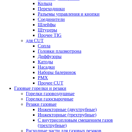
Кольца
Переходники
Разъемы управления и кнопки
Соединители
Шлейфы
Штуцеры
Прочее TIG
для CUT
Сопла
Головки плазмотрона
Диффузоры
Катоды
Насадки
Наборы балеринок
PMX
Прочее CUT
Газовые горелки и резаки
Горелки газовоздушные
Горелки газосварочные
Резаки газовые
Инжекторные (двухтрубные)
Инжекторные (трехтрубные)
С внутрисопловым смешением газов
(трехтрубные)
Расходные части для газовых резаков