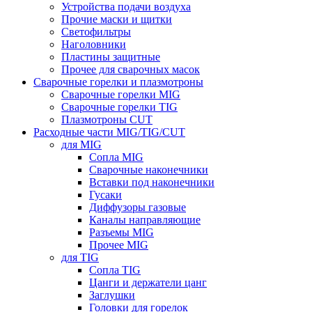
Устройства подачи воздуха
Прочие маски и щитки
Светофильтры
Наголовники
Пластины защитные
Прочее для сварочных масок
Сварочные горелки и плазмотроны
Сварочные горелки MIG
Сварочные горелки TIG
Плазмотроны CUT
Расходные части MIG/TIG/CUT
для MIG
Сопла MIG
Сварочные наконечники
Вставки под наконечники
Гусаки
Диффузоры газовые
Каналы направляющие
Разъемы MIG
Прочее MIG
для TIG
Сопла TIG
Цанги и держатели цанг
Заглушки
Головки для горелок