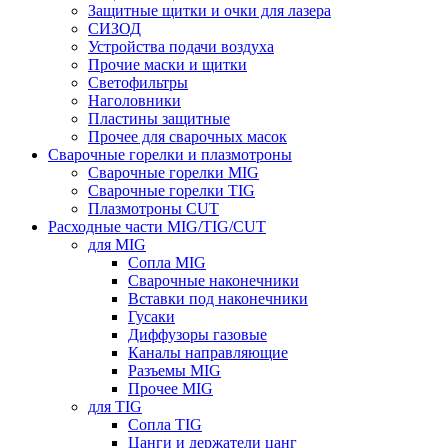
Защитные щитки и очки для лазера
СИЗОД
Устройства подачи воздуха
Прочие маски и щитки
Светофильтры
Наголовники
Пластины защитные
Прочее для сварочных масок
Сварочные горелки и плазмотроны
Сварочные горелки MIG
Сварочные горелки TIG
Плазмотроны CUT
Расходные части MIG/TIG/CUT
для MIG
Сопла MIG
Сварочные наконечники
Вставки под наконечники
Гусаки
Диффузоры газовые
Каналы направляющие
Разъемы MIG
Прочее MIG
для TIG
Сопла TIG
Цанги и держатели цанг