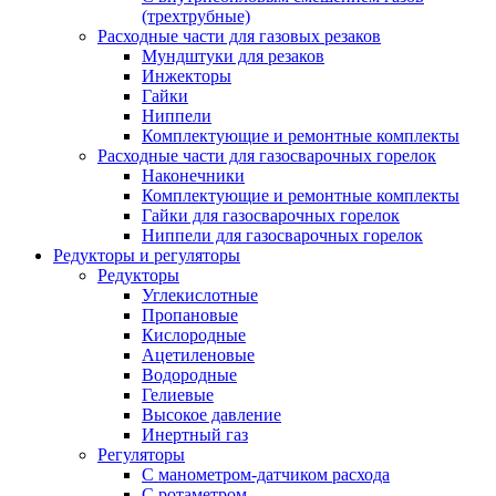
(трехтрубные)
Расходные части для газовых резаков
Мундштуки для резаков
Инжекторы
Гайки
Ниппели
Комплектующие и ремонтные комплекты
Расходные части для газосварочных горелок
Наконечники
Комплектующие и ремонтные комплекты
Гайки для газосварочных горелок
Ниппели для газосварочных горелок
Редукторы и регуляторы
Редукторы
Углекислотные
Пропановые
Кислородные
Ацетиленовые
Водородные
Гелиевые
Высокое давление
Инертный газ
Регуляторы
С манометром-датчиком расхода
С ротаметром