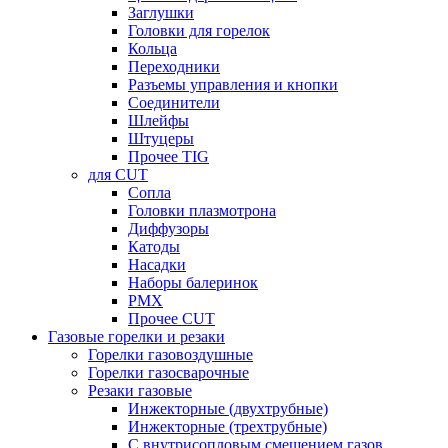
Заглушки
Головки для горелок
Кольца
Переходники
Разъемы управления и кнопки
Соединители
Шлейфы
Штуцеры
Прочее TIG
для CUT
Сопла
Головки плазмотрона
Диффузоры
Катоды
Насадки
Наборы балеринок
PMX
Прочее CUT
Газовые горелки и резаки
Горелки газовоздушные
Горелки газосварочные
Резаки газовые
Инжекторные (двухтрубные)
Инжекторные (трехтрубные)
С внутрисопловым смешением газов