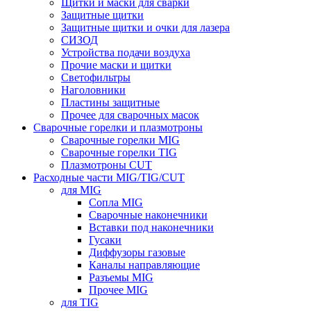
Щитки и маски для сварки
Защитные щитки
Защитные щитки и очки для лазера
СИЗОД
Устройства подачи воздуха
Прочие маски и щитки
Светофильтры
Наголовники
Пластины защитные
Прочее для сварочных масок
Сварочные горелки и плазмотроны
Сварочные горелки MIG
Сварочные горелки TIG
Плазмотроны CUT
Расходные части MIG/TIG/CUT
для MIG
Сопла MIG
Сварочные наконечники
Вставки под наконечники
Гусаки
Диффузоры газовые
Каналы направляющие
Разъемы MIG
Прочее MIG
для TIG