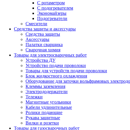
С ротаметром
С подогревателем
Экономайзеры
Подогреватели
Смесители
Средства защиты и аксессуары
Средства защиты
Аксессуары
Палатки сварщика
Сварочная химия
Товары для электросварочных работ
Устройства ДУ
Устройство подачи проволоки
Товары для устройств подачи проволоки
Блок жидкостного охлаждения
Оборудование для заточки вольфрамовых электрод
Клеммы заземления
Электрододержатели
Тележки
Магнитные угольники
Кабели удлинительные
Ролики подающие
Рукава защитные
Вилки и розетки
Товары для газосварочных работ