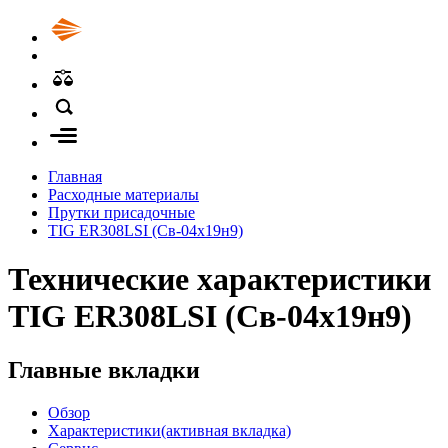
Главная
Расходные материалы
Прутки присадочные
TIG ER308LSI (Св-04х19н9)
Технические характеристики
TIG ER308LSI (Св-04х19н9)
Главные вкладки
Обзор
Характеристики
(активная вкладка)