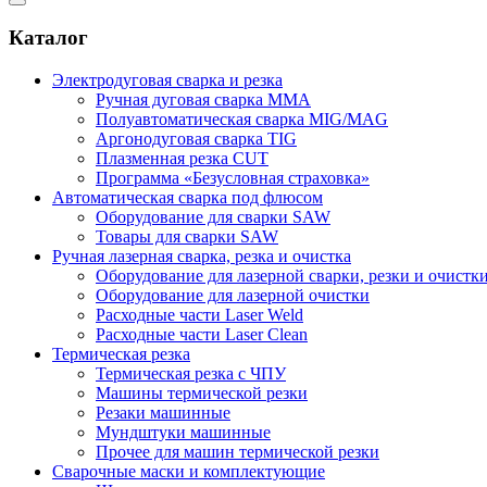
Каталог
Электродуговая сварка и резка
Ручная дуговая сварка MMA
Полуавтоматическая сварка MIG/MAG
Аргонодуговая сварка TIG
Плазменная резка CUT
Программа «Безусловная страховка»
Автоматическая сварка под флюсом
Оборудование для сварки SAW
Товары для сварки SAW
Ручная лазерная сварка, резка и очистка
Оборудование для лазерной сварки, резки и очистк
Оборудование для лазерной очистки
Расходные части Laser Weld
Расходные части Laser Clean
Термическая резка
Термическая резка с ЧПУ
Машины термической резки
Резаки машинные
Мундштуки машинные
Прочее для машин термической резки
Сварочные маски и комплектующие