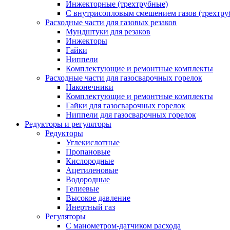
Инжекторные (трехтрубные)
С внутрисопловым смешением газов (трехтру
Расходные части для газовых резаков
Мундштуки для резаков
Инжекторы
Гайки
Ниппели
Комплектующие и ремонтные комплекты
Расходные части для газосварочных горелок
Наконечники
Комплектующие и ремонтные комплекты
Гайки для газосварочных горелок
Ниппели для газосварочных горелок
Редукторы и регуляторы
Редукторы
Углекислотные
Пропановые
Кислородные
Ацетиленовые
Водородные
Гелиевые
Высокое давление
Инертный газ
Регуляторы
С манометром-датчиком расхода