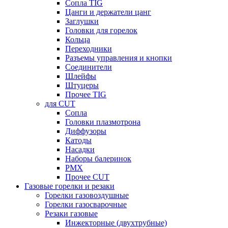
Сопла TIG
Цанги и держатели цанг
Заглушки
Головки для горелок
Кольца
Переходники
Разъемы управления и кнопки
Соединители
Шлейфы
Штуцеры
Прочее TIG
для CUT
Сопла
Головки плазмотрона
Диффузоры
Катоды
Насадки
Наборы балеринок
PMX
Прочее CUT
Газовые горелки и резаки
Горелки газовоздушные
Горелки газосварочные
Резаки газовые
Инжекторные (двухтрубные)