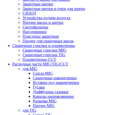
Защитные щитки
Защитные щитки и очки для лазера
СИЗОД
Устройства подачи воздуха
Прочие маски и щитки
Светофильтры
Наголовники
Пластины защитные
Прочее для сварочных масок
Сварочные горелки и плазмотроны
Сварочные горелки MIG
Сварочные горелки TIG
Плазмотроны CUT
Расходные части MIG/TIG/CUT
для MIG
Сопла MIG
Сварочные наконечники
Вставки под наконечники
Гусаки
Диффузоры газовые
Каналы направляющие
Разъемы MIG
Прочее MIG
для TIG
Сопла TIG