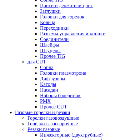
Цанги и держатели цанг
Заглушки
Головки для горелок
Кольца
Переходники
Разъемы управления и кнопки
Соединители
Шлейфы
Штуцеры
Прочее TIG
для CUT
Сопла
Головки плазмотрона
Диффузоры
Катоды
Насадки
Наборы балеринок
PMX
Прочее CUT
Газовые горелки и резаки
Горелки газовоздушные
Горелки газосварочные
Резаки газовые
Инжекторные (двухтрубные)