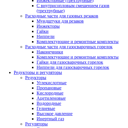
Инжекторные (трехтрубные)
С внутрисопловым смешением газов
(трехтрубные)
Расходные части для газовых резаков
Мундштуки для резаков
Инжекторы
Гайки
Ниппели
Комплектующие и ремонтные комплекты
Расходные части для газосварочных горелок
Наконечники
Комплектующие и ремонтные комплекты
Гайки для газосварочных горелок
Ниппели для газосварочных горелок
Редукторы и регуляторы
Редукторы
Углекислотные
Пропановые
Кислородные
Ацетиленовые
Водородные
Гелиевые
Высокое давление
Инертный газ
Регуляторы