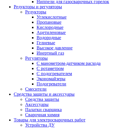
Ниппели для газосварочных горелок
Редукторы и регуляторы
Редукторы
Углекислотные
Пропановые
Кислородные
Ацетиленовые
Водородные
Гелиевые
Высокое давление
Инертный газ
Регуляторы
С манометром-датчиком расхода
С ротаметром
С подогревателем
Экономайзеры
Подогреватели
Смесители
Средства защиты и аксессуары
Средства защиты
Аксессуары
Палатки сварщика
Сварочная химия
Товары для электросварочных работ
Устройства ДУ