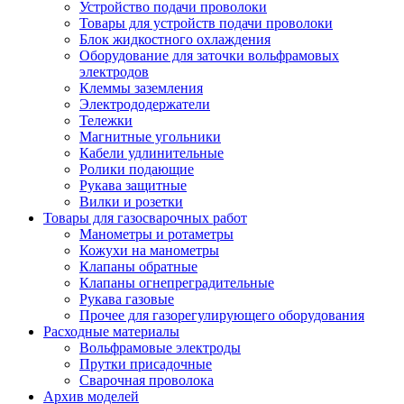
Устройство подачи проволоки
Товары для устройств подачи проволоки
Блок жидкостного охлаждения
Оборудование для заточки вольфрамовых
электродов
Клеммы заземления
Электрододержатели
Тележки
Магнитные угольники
Кабели удлинительные
Ролики подающие
Рукава защитные
Вилки и розетки
Товары для газосварочных работ
Манометры и ротаметры
Кожухи на манометры
Клапаны обратные
Клапаны огнепреградительные
Рукава газовые
Прочее для газорегулирующего оборудования
Расходные материалы
Вольфрамовые электроды
Прутки присадочные
Сварочная проволока
Архив моделей