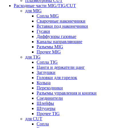
Плазмотроны CUT
Расходные части MIG/TIG/CUT
для MIG
Сопла MIG
Сварочные наконечники
Вставки под наконечники
Гусаки
Диффузоры газовые
Каналы направляющие
Разъемы MIG
Прочее MIG
для TIG
Сопла TIG
Цанги и держатели цанг
Заглушки
Головки для горелок
Кольца
Переходники
Разъемы управления и кнопки
Соединители
Шлейфы
Штуцеры
Прочее TIG
для CUT
Сопла