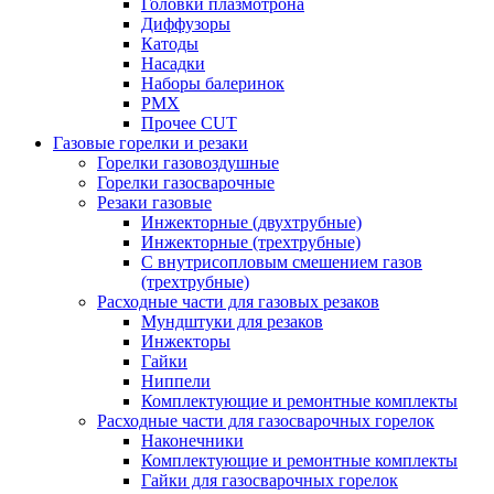
Головки плазмотрона
Диффузоры
Катоды
Насадки
Наборы балеринок
PMX
Прочее CUT
Газовые горелки и резаки
Горелки газовоздушные
Горелки газосварочные
Резаки газовые
Инжекторные (двухтрубные)
Инжекторные (трехтрубные)
С внутрисопловым смешением газов
(трехтрубные)
Расходные части для газовых резаков
Мундштуки для резаков
Инжекторы
Гайки
Ниппели
Комплектующие и ремонтные комплекты
Расходные части для газосварочных горелок
Наконечники
Комплектующие и ремонтные комплекты
Гайки для газосварочных горелок