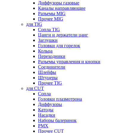
Диффузоры газовые
Каналы направляющие
Разъемы MIG
Прочее MIG
для TIG
Сопла TIG
Цанги и держатели цанг
Заглушки
Головки для горелок
Кольца
Переходники
Разъемы управления и кнопки
Соединители
Шлейфы
Штуцеры
Прочее TIG
для CUT
Сопла
Головки плазмотрона
Диффузоры
Катоды
Насадки
Наборы балеринок
PMX
Прочее CUT