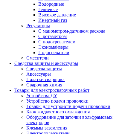
Водородные
Гелиевые
Высокое давление
Инертный газ
Регуляторы
С манометром-датчиком расхода
С ротаметром
С подогревателем
Экономайзеры
Подогреватели
Смесители
Средства защиты и аксессуары
Средства защиты
Аксессуары
Палатки сварщика
Сварочная химия
Товары для электросварочных работ
Устройства ДУ
Устройство подачи проволоки
Товары для устройств подачи проволоки
Блок жидкостного охлаждения
Оборудование для заточки вольфрамовых
электродов
Клеммы заземления
Электрододержатели