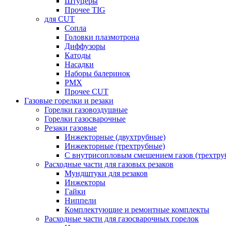
Штуцеры
Прочее TIG
для CUT
Сопла
Головки плазмотрона
Диффузоры
Катоды
Насадки
Наборы балеринок
PMX
Прочее CUT
Газовые горелки и резаки
Горелки газовоздушные
Горелки газосварочные
Резаки газовые
Инжекторные (двухтрубные)
Инжекторные (трехтрубные)
С внутрисопловым смешением газов (трехтру
Расходные части для газовых резаков
Мундштуки для резаков
Инжекторы
Гайки
Ниппели
Комплектующие и ремонтные комплекты
Расходные части для газосварочных горелок