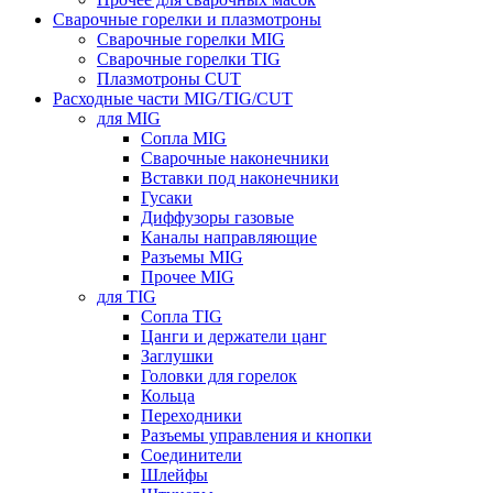
Сварочные горелки и плазмотроны
Сварочные горелки MIG
Сварочные горелки TIG
Плазмотроны CUT
Расходные части MIG/TIG/CUT
для MIG
Сопла MIG
Сварочные наконечники
Вставки под наконечники
Гусаки
Диффузоры газовые
Каналы направляющие
Разъемы MIG
Прочее MIG
для TIG
Сопла TIG
Цанги и держатели цанг
Заглушки
Головки для горелок
Кольца
Переходники
Разъемы управления и кнопки
Соединители
Шлейфы