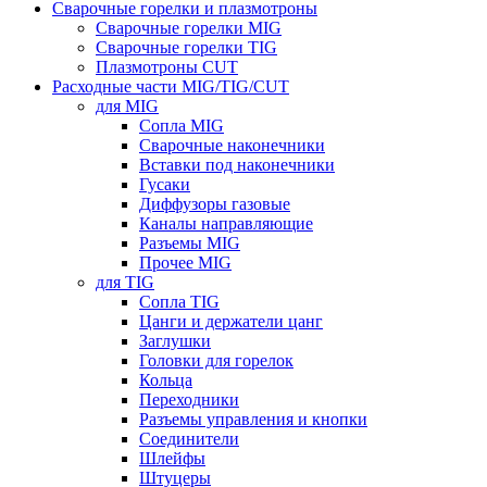
Сварочные горелки и плазмотроны
Сварочные горелки MIG
Сварочные горелки TIG
Плазмотроны CUT
Расходные части MIG/TIG/CUT
для MIG
Сопла MIG
Сварочные наконечники
Вставки под наконечники
Гусаки
Диффузоры газовые
Каналы направляющие
Разъемы MIG
Прочее MIG
для TIG
Сопла TIG
Цанги и держатели цанг
Заглушки
Головки для горелок
Кольца
Переходники
Разъемы управления и кнопки
Соединители
Шлейфы
Штуцеры