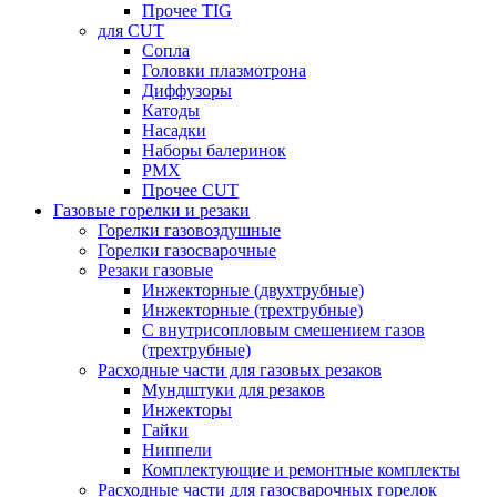
Прочее TIG
для CUT
Сопла
Головки плазмотрона
Диффузоры
Катоды
Насадки
Наборы балеринок
PMX
Прочее CUT
Газовые горелки и резаки
Горелки газовоздушные
Горелки газосварочные
Резаки газовые
Инжекторные (двухтрубные)
Инжекторные (трехтрубные)
С внутрисопловым смешением газов
(трехтрубные)
Расходные части для газовых резаков
Мундштуки для резаков
Инжекторы
Гайки
Ниппели
Комплектующие и ремонтные комплекты
Расходные части для газосварочных горелок