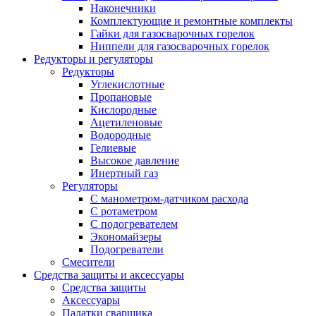
Наконечники
Комплектующие и ремонтные комплекты
Гайки для газосварочных горелок
Ниппели для газосварочных горелок
Редукторы и регуляторы
Редукторы
Углекислотные
Пропановые
Кислородные
Ацетиленовые
Водородные
Гелиевые
Высокое давление
Инертный газ
Регуляторы
С манометром-датчиком расхода
С ротаметром
С подогревателем
Экономайзеры
Подогреватели
Смесители
Средства защиты и аксессуары
Средства защиты
Аксессуары
Палатки сварщика