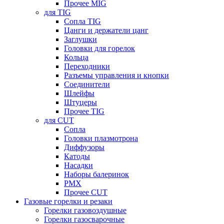
Прочее MIG
для TIG
Сопла TIG
Цанги и держатели цанг
Заглушки
Головки для горелок
Кольца
Переходники
Разъемы управления и кнопки
Соединители
Шлейфы
Штуцеры
Прочее TIG
для CUT
Сопла
Головки плазмотрона
Диффузоры
Катоды
Насадки
Наборы балеринок
PMX
Прочее CUT
Газовые горелки и резаки
Горелки газовоздушные
Горелки газосварочные