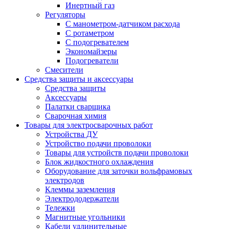
Инертный газ
Регуляторы
С манометром-датчиком расхода
С ротаметром
С подогревателем
Экономайзеры
Подогреватели
Смесители
Средства защиты и аксессуары
Средства защиты
Аксессуары
Палатки сварщика
Сварочная химия
Товары для электросварочных работ
Устройства ДУ
Устройство подачи проволоки
Товары для устройств подачи проволоки
Блок жидкостного охлаждения
Оборудование для заточки вольфрамовых
электродов
Клеммы заземления
Электрододержатели
Тележки
Магнитные угольники
Кабели удлинительные