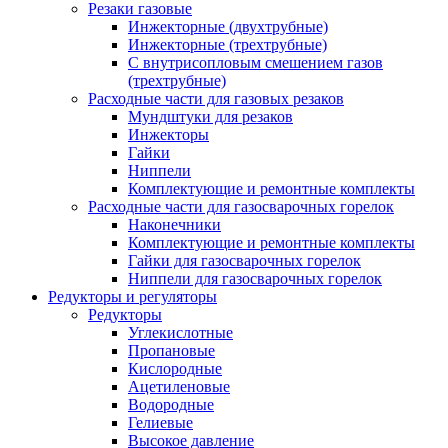
Резаки газовые
Инжекторные (двухтрубные)
Инжекторные (трехтрубные)
С внутрисопловым смешением газов
(трехтрубные)
Расходные части для газовых резаков
Мундштуки для резаков
Инжекторы
Гайки
Ниппели
Комплектующие и ремонтные комплекты
Расходные части для газосварочных горелок
Наконечники
Комплектующие и ремонтные комплекты
Гайки для газосварочных горелок
Ниппели для газосварочных горелок
Редукторы и регуляторы
Редукторы
Углекислотные
Пропановые
Кислородные
Ацетиленовые
Водородные
Гелиевые
Высокое давление