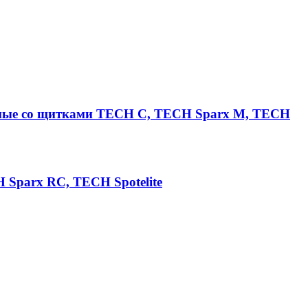
емые со щитками TECH C, TECH Sparx M, TECH
Sparx RC, TECH Spotelite