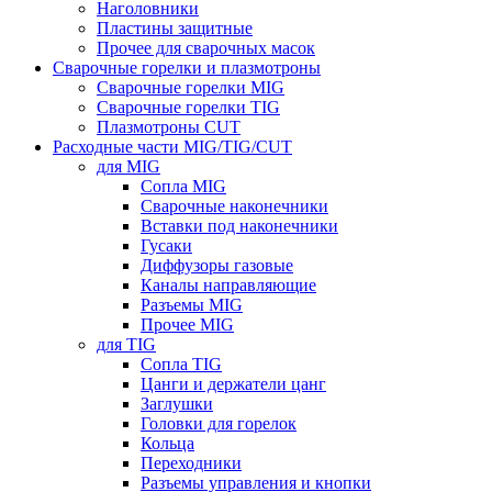
Наголовники
Пластины защитные
Прочее для сварочных масок
Сварочные горелки и плазмотроны
Сварочные горелки MIG
Сварочные горелки TIG
Плазмотроны CUT
Расходные части MIG/TIG/CUT
для MIG
Сопла MIG
Сварочные наконечники
Вставки под наконечники
Гусаки
Диффузоры газовые
Каналы направляющие
Разъемы MIG
Прочее MIG
для TIG
Сопла TIG
Цанги и держатели цанг
Заглушки
Головки для горелок
Кольца
Переходники
Разъемы управления и кнопки