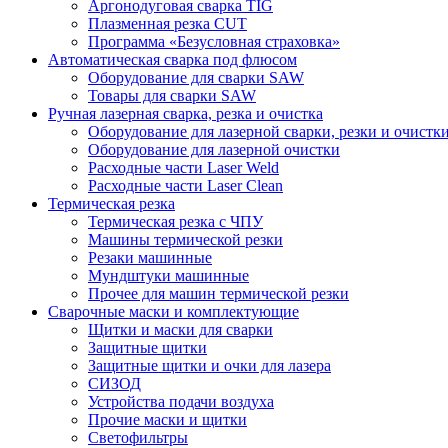
Аргонодуговая сварка TIG
Плазменная резка CUT
Программа «Безусловная страховка»
Автоматическая сварка под флюсом
Оборудование для сварки SAW
Товары для сварки SAW
Ручная лазерная сварка, резка и очистка
Оборудование для лазерной сварки, резки и очистк
Оборудование для лазерной очистки
Расходные части Laser Weld
Расходные части Laser Clean
Термическая резка
Термическая резка с ЧПУ
Машины термической резки
Резаки машинные
Мундштуки машинные
Прочее для машин термической резки
Сварочные маски и комплектующие
Щитки и маски для сварки
Защитные щитки
Защитные щитки и очки для лазера
СИЗОД
Устройства подачи воздуха
Прочие маски и щитки
Светофильтры