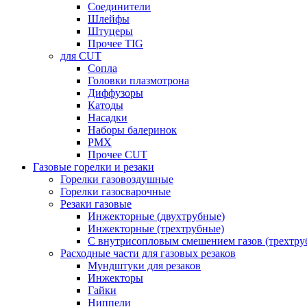
Соединители
Шлейфы
Штуцеры
Прочее TIG
для CUT
Сопла
Головки плазмотрона
Диффузоры
Катоды
Насадки
Наборы балеринок
PMX
Прочее CUT
Газовые горелки и резаки
Горелки газовоздушные
Горелки газосварочные
Резаки газовые
Инжекторные (двухтрубные)
Инжекторные (трехтрубные)
С внутрисопловым смешением газов (трехтру
Расходные части для газовых резаков
Мундштуки для резаков
Инжекторы
Гайки
Ниппели