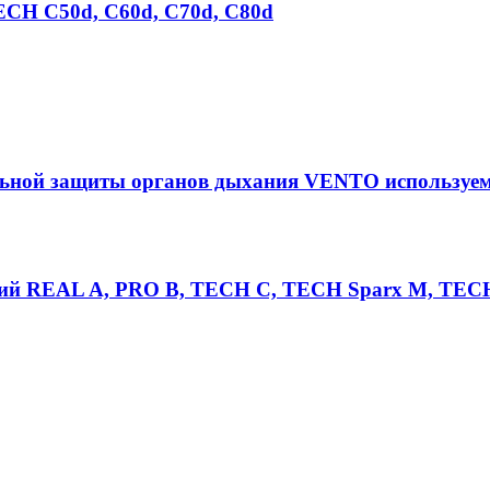
ECH C50d, C60d, С70d, С80d
уальной защиты органов дыхания VENTO использу
рий REAL A, PRO B, TECH C, TECH Sparx M, TECH 