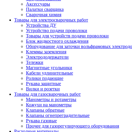
Аксессуары
Палатки сварщика
Сварочная химия
Товары для электросварочных работ
Устройства ДУ
Устройство подачи проволоки
Товары для устройств подачи проволоки
Блок жидкостного охлаждения
Оборудование для заточки вольфрамовых электрод
Клеммы заземления
Электрододержатели
Тележки
Магнитные угольники
Кабели удлинительные
Ролики подающие
Рукава защитные
Вилки и розетки
Товары для газосварочных работ
Манометры и ротаметры
Кожухи на манометры
Клапаны обратные
Клапаны огнепреградительные
Рукава газовые
Прочее для газорегулирующего оборудования
Расходные материалы