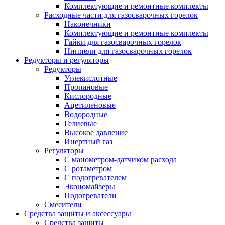
Комплектующие и ремонтные комплекты
Расходные части для газосварочных горелок
Наконечники
Комплектующие и ремонтные комплекты
Гайки для газосварочных горелок
Ниппели для газосварочных горелок
Редукторы и регуляторы
Редукторы
Углекислотные
Пропановые
Кислородные
Ацетиленовые
Водородные
Гелиевые
Высокое давление
Инертный газ
Регуляторы
С манометром-датчиком расхода
С ротаметром
С подогревателем
Экономайзеры
Подогреватели
Смесители
Средства защиты и аксессуары
Средства защиты