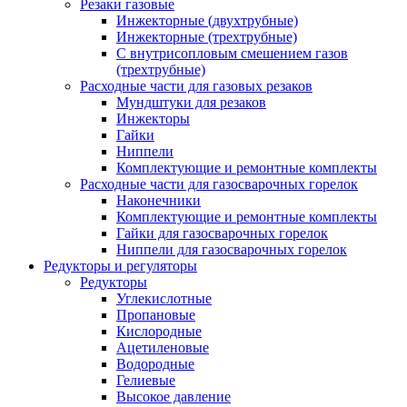
Резаки газовые
Инжекторные (двухтрубные)
Инжекторные (трехтрубные)
С внутрисопловым смешением газов
(трехтрубные)
Расходные части для газовых резаков
Мундштуки для резаков
Инжекторы
Гайки
Ниппели
Комплектующие и ремонтные комплекты
Расходные части для газосварочных горелок
Наконечники
Комплектующие и ремонтные комплекты
Гайки для газосварочных горелок
Ниппели для газосварочных горелок
Редукторы и регуляторы
Редукторы
Углекислотные
Пропановые
Кислородные
Ацетиленовые
Водородные
Гелиевые
Высокое давление