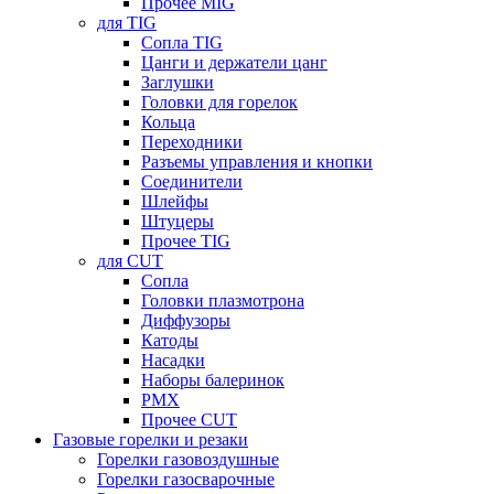
Прочее MIG
для TIG
Сопла TIG
Цанги и держатели цанг
Заглушки
Головки для горелок
Кольца
Переходники
Разъемы управления и кнопки
Соединители
Шлейфы
Штуцеры
Прочее TIG
для CUT
Сопла
Головки плазмотрона
Диффузоры
Катоды
Насадки
Наборы балеринок
PMX
Прочее CUT
Газовые горелки и резаки
Горелки газовоздушные
Горелки газосварочные