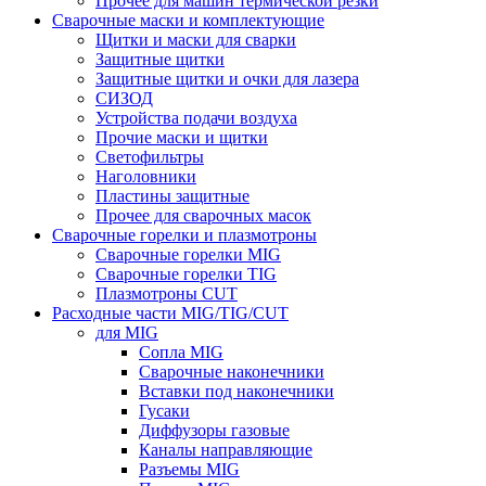
Прочее для машин термической резки
Сварочные маски и комплектующие
Щитки и маски для сварки
Защитные щитки
Защитные щитки и очки для лазера
СИЗОД
Устройства подачи воздуха
Прочие маски и щитки
Светофильтры
Наголовники
Пластины защитные
Прочее для сварочных масок
Сварочные горелки и плазмотроны
Сварочные горелки MIG
Сварочные горелки TIG
Плазмотроны CUT
Расходные части MIG/TIG/CUT
для MIG
Сопла MIG
Сварочные наконечники
Вставки под наконечники
Гусаки
Диффузоры газовые
Каналы направляющие
Разъемы MIG