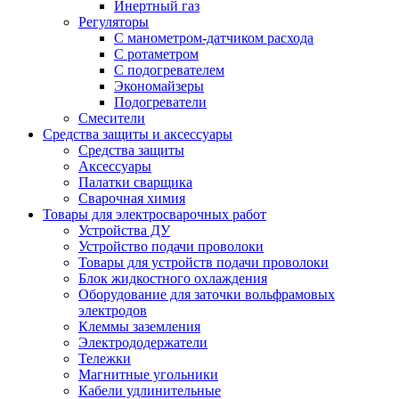
Инертный газ
Регуляторы
С манометром-датчиком расхода
С ротаметром
С подогревателем
Экономайзеры
Подогреватели
Смесители
Средства защиты и аксессуары
Средства защиты
Аксессуары
Палатки сварщика
Сварочная химия
Товары для электросварочных работ
Устройства ДУ
Устройство подачи проволоки
Товары для устройств подачи проволоки
Блок жидкостного охлаждения
Оборудование для заточки вольфрамовых
электродов
Клеммы заземления
Электрододержатели
Тележки
Магнитные угольники
Кабели удлинительные