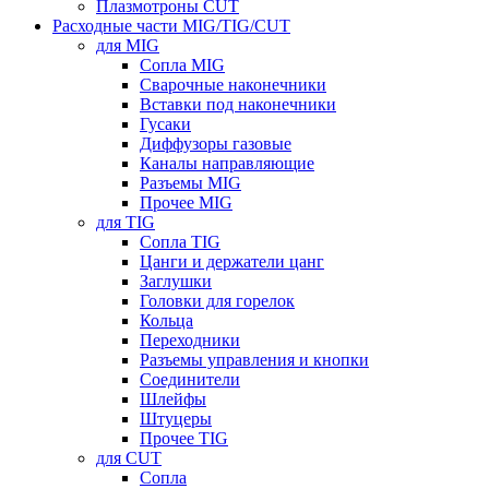
Плазмотроны CUT
Расходные части MIG/TIG/CUT
для MIG
Сопла MIG
Сварочные наконечники
Вставки под наконечники
Гусаки
Диффузоры газовые
Каналы направляющие
Разъемы MIG
Прочее MIG
для TIG
Сопла TIG
Цанги и держатели цанг
Заглушки
Головки для горелок
Кольца
Переходники
Разъемы управления и кнопки
Соединители
Шлейфы
Штуцеры
Прочее TIG
для CUT
Сопла