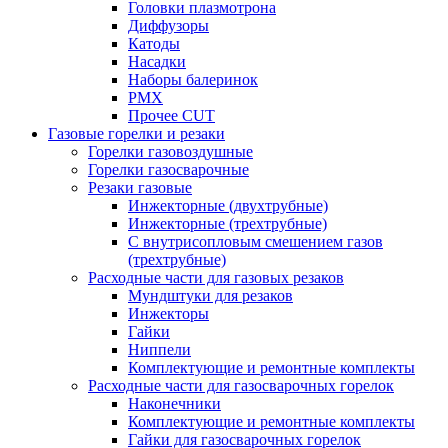
Головки плазмотрона
Диффузоры
Катоды
Насадки
Наборы балеринок
PMX
Прочее CUT
Газовые горелки и резаки
Горелки газовоздушные
Горелки газосварочные
Резаки газовые
Инжекторные (двухтрубные)
Инжекторные (трехтрубные)
С внутрисопловым смешением газов
(трехтрубные)
Расходные части для газовых резаков
Мундштуки для резаков
Инжекторы
Гайки
Ниппели
Комплектующие и ремонтные комплекты
Расходные части для газосварочных горелок
Наконечники
Комплектующие и ремонтные комплекты
Гайки для газосварочных горелок