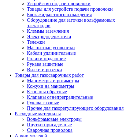
Устройство подачи проволоки
Товары для устройств подачи проволоки
Блок жидкостного охлаждения
Оборудование для заточки вольфрамовых
электродов
Клеммы заземления
Электрододержатели
Тележки
Магнитные угольники
Кабели удлинительные
Ролики подающие
Рукава защитные
Вилки и розетки
Товары для газосварочных работ
Манометры и ротаметры
Кожухи на манометры
Клапаны обратные
Клапаны огнепреградительные
Рукава газовые
Прочее для газорегулирующего оборудования
Расходные материалы
Вольфрамовые электроды
Прутки присадочные
Сварочная проволока
Архив моделей