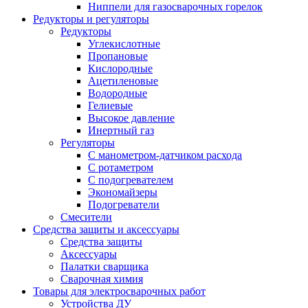
Ниппели для газосварочных горелок
Редукторы и регуляторы
Редукторы
Углекислотные
Пропановые
Кислородные
Ацетиленовые
Водородные
Гелиевые
Высокое давление
Инертный газ
Регуляторы
С манометром-датчиком расхода
С ротаметром
С подогревателем
Экономайзеры
Подогреватели
Смесители
Средства защиты и аксессуары
Средства защиты
Аксессуары
Палатки сварщика
Сварочная химия
Товары для электросварочных работ
Устройства ДУ