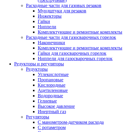
(трехтрубные)
Расходные части для газовых резаков
Мундштуки для резаков
Инжекторы
Гайки
Ниппели
Комплектующие и ремонтные комплекты
Расходные части для газосварочных горелок
Наконечники
Комплектующие и ремонтные комплекты
Гайки для газосварочных горелок
Ниппели для газосварочных горелок
Редукторы и регуляторы
Редукторы
Углекислотные
Пропановые
Кислородные
Ацетиленовые
Водородные
Гелиевые
Высокое давление
Инертный газ
Регуляторы
С манометром-датчиком расхода
С ротаметром