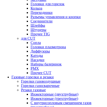
Головки для горелок
Кольца
Переходники
Разъемы управления и кнопки
Соединители
Шлейфы
Штуцеры
Прочее TIG
для CUT
Сопла
Головки плазмотрона
Диффузоры
Катоды
Насадки
Наборы балеринок
PMX
Прочее CUT
Газовые горелки и резаки
Горелки газовоздушные
Горелки газосварочные
Резаки газовые
Инжекторные (двухтрубные)
Инжекторные (трехтрубные)
С внутрисопловым смешением газов