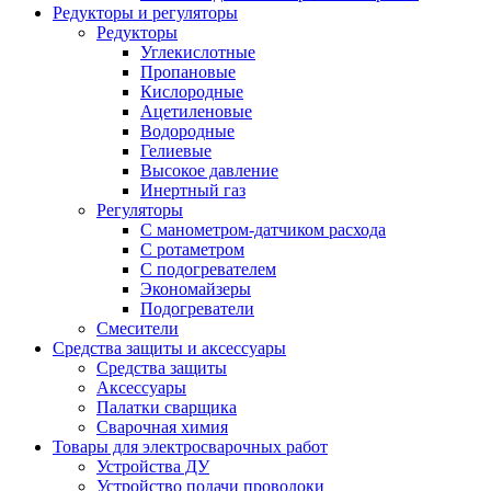
Редукторы и регуляторы
Редукторы
Углекислотные
Пропановые
Кислородные
Ацетиленовые
Водородные
Гелиевые
Высокое давление
Инертный газ
Регуляторы
С манометром-датчиком расхода
С ротаметром
С подогревателем
Экономайзеры
Подогреватели
Смесители
Средства защиты и аксессуары
Средства защиты
Аксессуары
Палатки сварщика
Сварочная химия
Товары для электросварочных работ
Устройства ДУ
Устройство подачи проволоки