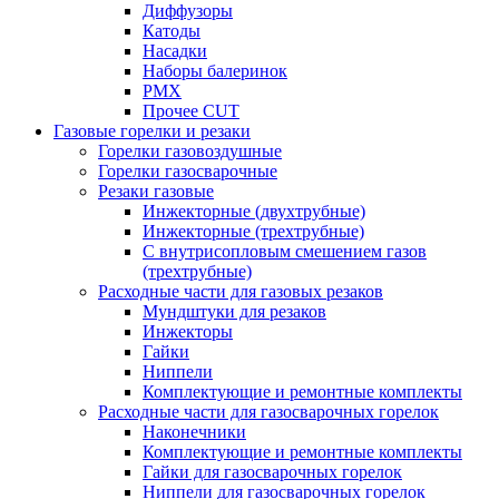
Диффузоры
Катоды
Насадки
Наборы балеринок
PMX
Прочее CUT
Газовые горелки и резаки
Горелки газовоздушные
Горелки газосварочные
Резаки газовые
Инжекторные (двухтрубные)
Инжекторные (трехтрубные)
С внутрисопловым смешением газов
(трехтрубные)
Расходные части для газовых резаков
Мундштуки для резаков
Инжекторы
Гайки
Ниппели
Комплектующие и ремонтные комплекты
Расходные части для газосварочных горелок
Наконечники
Комплектующие и ремонтные комплекты
Гайки для газосварочных горелок
Ниппели для газосварочных горелок