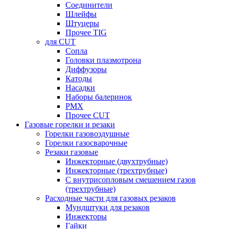
Соединители
Шлейфы
Штуцеры
Прочее TIG
для CUT
Сопла
Головки плазмотрона
Диффузоры
Катоды
Насадки
Наборы балеринок
PMX
Прочее CUT
Газовые горелки и резаки
Горелки газовоздушные
Горелки газосварочные
Резаки газовые
Инжекторные (двухтрубные)
Инжекторные (трехтрубные)
С внутрисопловым смешением газов
(трехтрубные)
Расходные части для газовых резаков
Мундштуки для резаков
Инжекторы
Гайки