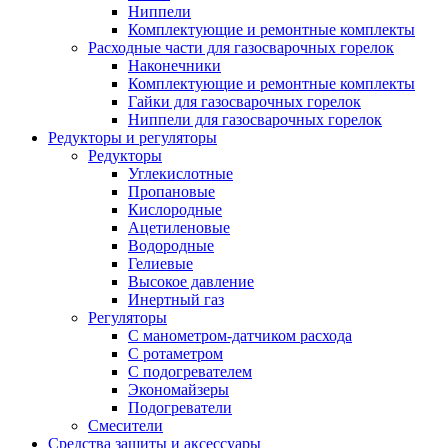
Ниппели
Комплектующие и ремонтные комплекты
Расходные части для газосварочных горелок
Наконечники
Комплектующие и ремонтные комплекты
Гайки для газосварочных горелок
Ниппели для газосварочных горелок
Редукторы и регуляторы
Редукторы
Углекислотные
Пропановые
Кислородные
Ацетиленовые
Водородные
Гелиевые
Высокое давление
Инертный газ
Регуляторы
С манометром-датчиком расхода
С ротаметром
С подогревателем
Экономайзеры
Подогреватели
Смесители
Средства защиты и аксессуары