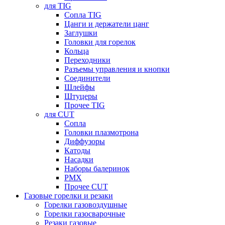
для TIG
Сопла TIG
Цанги и держатели цанг
Заглушки
Головки для горелок
Кольца
Переходники
Разъемы управления и кнопки
Соединители
Шлейфы
Штуцеры
Прочее TIG
для CUT
Сопла
Головки плазмотрона
Диффузоры
Катоды
Насадки
Наборы балеринок
PMX
Прочее CUT
Газовые горелки и резаки
Горелки газовоздушные
Горелки газосварочные
Резаки газовые