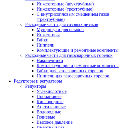
Инжекторные (двухтрубные)
Инжекторные (трехтрубные)
С внутрисопловым смешением газов
(трехтрубные)
Расходные части для газовых резаков
Мундштуки для резаков
Инжекторы
Гайки
Ниппели
Комплектующие и ремонтные комплекты
Расходные части для газосварочных горелок
Наконечники
Комплектующие и ремонтные комплекты
Гайки для газосварочных горелок
Ниппели для газосварочных горелок
Редукторы и регуляторы
Редукторы
Углекислотные
Пропановые
Кислородные
Ацетиленовые
Водородные
Гелиевые
Высокое давление
Инертный газ