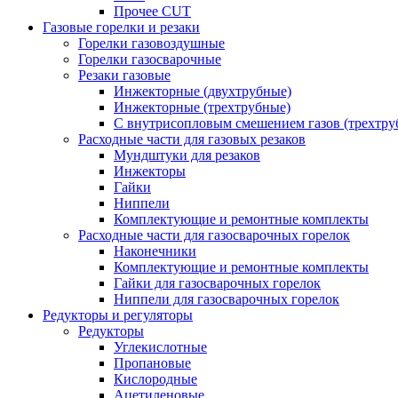
Прочее CUT
Газовые горелки и резаки
Горелки газовоздушные
Горелки газосварочные
Резаки газовые
Инжекторные (двухтрубные)
Инжекторные (трехтрубные)
С внутрисопловым смешением газов (трехтру
Расходные части для газовых резаков
Мундштуки для резаков
Инжекторы
Гайки
Ниппели
Комплектующие и ремонтные комплекты
Расходные части для газосварочных горелок
Наконечники
Комплектующие и ремонтные комплекты
Гайки для газосварочных горелок
Ниппели для газосварочных горелок
Редукторы и регуляторы
Редукторы
Углекислотные
Пропановые
Кислородные
Ацетиленовые