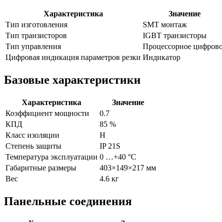
Характеристика
Значение
Тип изготовления
SMT монтаж
Тип транзисторов
IGBT транзисторы
Тип управления
Процессорное цифров
Цифровая индикация параметров резки
Индикатор
Базовые характеристики
Характеристика
Значение
Коэффициент мощности
0.7
КПД
85
%
Класс изоляции
H
Степень защиты
IP 21S
Температура эксплуатации
0 …+40
°C
Габаритные размеры
403×149×217
мм
Вес
4.6
кг
Панельные соединения