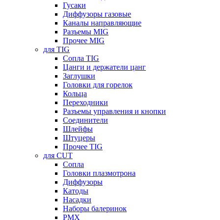
Гусаки
Диффузоры газовые
Каналы направляющие
Разъемы MIG
Прочее MIG
для TIG
Сопла TIG
Цанги и держатели цанг
Заглушки
Головки для горелок
Кольца
Переходники
Разъемы управления и кнопки
Соединители
Шлейфы
Штуцеры
Прочее TIG
для CUT
Сопла
Головки плазмотрона
Диффузоры
Катоды
Насадки
Наборы балеринок
PMX