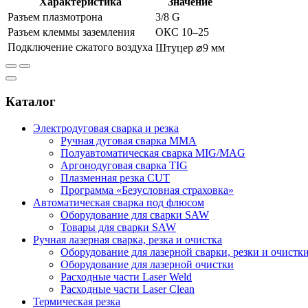
Характеристика
Значение
Разъем плазмотрона
3/8 G
Разъем клеммы заземления
ОКС 10–25
Подключение сжатого воздуха
Штуцер ⌀9 мм
Каталог
Электродуговая сварка и резка
Ручная дуговая сварка MMA
Полуавтоматическая сварка MIG/MAG
Аргонодуговая сварка TIG
Плазменная резка CUT
Программа «Безусловная страховка»
Автоматическая сварка под флюсом
Оборудование для сварки SAW
Товары для сварки SAW
Ручная лазерная сварка, резка и очистка
Оборудование для лазерной сварки, резки и очистк
Оборудование для лазерной очистки
Расходные части Laser Weld
Расходные части Laser Clean
Термическая резка