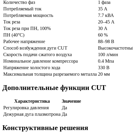
Количество фаз
1 фаза
Потребляемый ток
35
А
Потребляемая мощность
7.7
кВА
Ток реза
20–45
А
Ток реза при ПН, 100%
30
А
ПН (40°C)
60
%
Рабочее напряжение
88–98
В
Способ возбуждения дуги CUT
Высокочастотны
Скорость подачи сжатого воздуха
100
л/мин
Номинальное давление компрессора
0.4
Мпа
Напряжение холостого хода
330
В
Максимальная толщина разрезаемого металла
20
мм
Дополнительные функции CUT
Характеристика
Значение
Регулировка давления
Да
Дежурная дуга плазмотрона
Да
Конструктивные решения