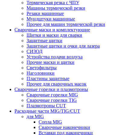
Термическая резка с ЧПУ
Машины термической резки
Резаки машинные
Мундштуки машинные
Прочее для машин термической резки
Сварочные маски и комплектующие
Щитки и маски для сварки
Защитные щитки
Защитные щитки и очки для лазера
СИЗОД
Устройства подачи воздуха
Прочие маски и щитки
Светофильтры
Наголовники
Пластины защитные
Прочее для сварочных масок
Сварочные горелки и плазмотроны
Сварочные горелки MIG
Сварочные горелки TIG
Плазмотроны CUT
Расходные части MIG/TIG/CUT
для MIG
Сопла MIG
Сварочные наконечники
Вставки под наконечники