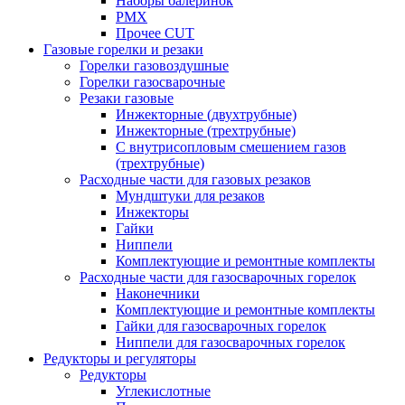
Наборы балеринок
PMX
Прочее CUT
Газовые горелки и резаки
Горелки газовоздушные
Горелки газосварочные
Резаки газовые
Инжекторные (двухтрубные)
Инжекторные (трехтрубные)
С внутрисопловым смешением газов
(трехтрубные)
Расходные части для газовых резаков
Мундштуки для резаков
Инжекторы
Гайки
Ниппели
Комплектующие и ремонтные комплекты
Расходные части для газосварочных горелок
Наконечники
Комплектующие и ремонтные комплекты
Гайки для газосварочных горелок
Ниппели для газосварочных горелок
Редукторы и регуляторы
Редукторы
Углекислотные