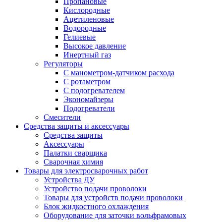
Пропановые
Кислородные
Ацетиленовые
Водородные
Гелиевые
Высокое давление
Инертный газ
Регуляторы
С манометром-датчиком расхода
С ротаметром
С подогревателем
Экономайзеры
Подогреватели
Смесители
Средства защиты и аксессуары
Средства защиты
Аксессуары
Палатки сварщика
Сварочная химия
Товары для электросварочных работ
Устройства ДУ
Устройство подачи проволоки
Товары для устройств подачи проволоки
Блок жидкостного охлаждения
Оборудование для заточки вольфрамовых