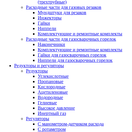
(трехтрубные)
Расходные части для газовых резаков
Мундштуки для резаков
Инжекторы
Гайки
Ниппели
Комплектующие и ремонтные комплекты
Расходные части для газосварочных горелок
Наконечники
Комплектующие и ремонтные комплекты
Гайки для газосварочных горелок
Ниппели для газосварочных горелок
Редукторы и регуляторы
Редукторы
Углекислотные
Пропановые
Кислородные
Ацетиленовые
Водородные
Гелиевые
Высокое давление
Инертный газ
Регуляторы
С манометром-датчиком расхода
С ротаметром