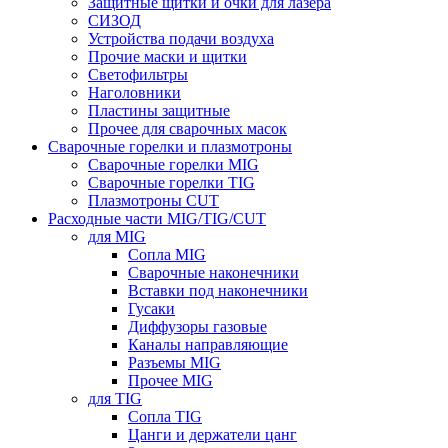
Защитные щитки и очки для лазера
СИЗОД
Устройства подачи воздуха
Прочие маски и щитки
Светофильтры
Наголовники
Пластины защитные
Прочее для сварочных масок
Сварочные горелки и плазмотроны
Сварочные горелки MIG
Сварочные горелки TIG
Плазмотроны CUT
Расходные части MIG/TIG/CUT
для MIG
Сопла MIG
Сварочные наконечники
Вставки под наконечники
Гусаки
Диффузоры газовые
Каналы направляющие
Разъемы MIG
Прочее MIG
для TIG
Сопла TIG
Цанги и держатели цанг