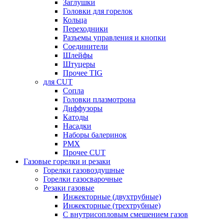
Заглушки
Головки для горелок
Кольца
Переходники
Разъемы управления и кнопки
Соединители
Шлейфы
Штуцеры
Прочее TIG
для CUT
Сопла
Головки плазмотрона
Диффузоры
Катоды
Насадки
Наборы балеринок
PMX
Прочее CUT
Газовые горелки и резаки
Горелки газовоздушные
Горелки газосварочные
Резаки газовые
Инжекторные (двухтрубные)
Инжекторные (трехтрубные)
С внутрисопловым смешением газов