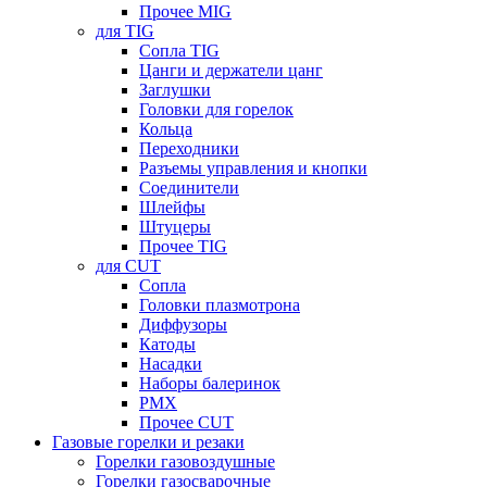
Прочее MIG
для TIG
Сопла TIG
Цанги и держатели цанг
Заглушки
Головки для горелок
Кольца
Переходники
Разъемы управления и кнопки
Соединители
Шлейфы
Штуцеры
Прочее TIG
для CUT
Сопла
Головки плазмотрона
Диффузоры
Катоды
Насадки
Наборы балеринок
PMX
Прочее CUT
Газовые горелки и резаки
Горелки газовоздушные
Горелки газосварочные