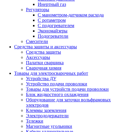
Инертный газ
Регуляторы
С манометром-датчиком расхода
С ротаметром
С подогревателем
Экономайзеры
Подогреватели
Смесители
Средства защиты и аксессуары
Средства защиты
Аксессуары
Палатки сварщика
Сварочная химия
Товары для электросварочных работ
Устройства ДУ
Устройство подачи проволоки
Товары для устройств подачи проволоки
Блок жидкостного охлаждения
Оборудование для заточки вольфрамовых
электродов
Клеммы заземления
Электрододержатели
Тележки
Магнитные угольники
Кабели удлинительные