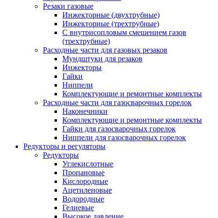
Резаки газовые
Инжекторные (двухтрубные)
Инжекторные (трехтрубные)
С внутрисопловым смешением газов
(трехтрубные)
Расходные части для газовых резаков
Мундштуки для резаков
Инжекторы
Гайки
Ниппели
Комплектующие и ремонтные комплекты
Расходные части для газосварочных горелок
Наконечники
Комплектующие и ремонтные комплекты
Гайки для газосварочных горелок
Ниппели для газосварочных горелок
Редукторы и регуляторы
Редукторы
Углекислотные
Пропановые
Кислородные
Ацетиленовые
Водородные
Гелиевые
Высокое давление