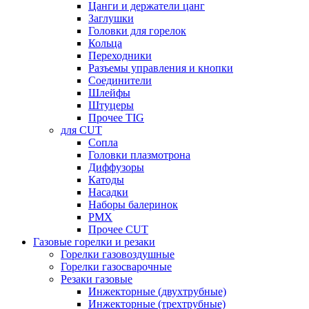
Цанги и держатели цанг
Заглушки
Головки для горелок
Кольца
Переходники
Разъемы управления и кнопки
Соединители
Шлейфы
Штуцеры
Прочее TIG
для CUT
Сопла
Головки плазмотрона
Диффузоры
Катоды
Насадки
Наборы балеринок
PMX
Прочее CUT
Газовые горелки и резаки
Горелки газовоздушные
Горелки газосварочные
Резаки газовые
Инжекторные (двухтрубные)
Инжекторные (трехтрубные)