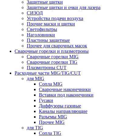
Защитные щитки
Защитные щитки и очки для лазера
СИЗОД
Устройства подачи воздуха
Прочие маски и щитки
Светофильтры
Наголовники
Пластины защитные
Прочее для сварочных масок
Сварочные горелки и плазмотроны
Сварочные горелки MIG
Сварочные горелки TIG
Плазмотроны CUT
Расходные части MIG/TIG/CUT
для MIG
Сопла MIG
Сварочные наконечники
Вставки под наконечники
Гусаки
Диффузоры газовые
Каналы направляющие
Разъемы MIG
Прочее MIG
для TIG
Сопла TIG