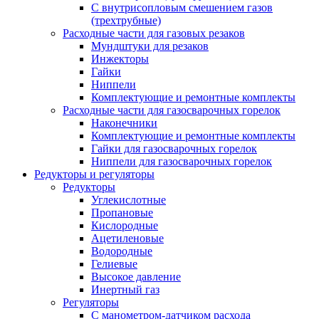
С внутрисопловым смешением газов
(трехтрубные)
Расходные части для газовых резаков
Мундштуки для резаков
Инжекторы
Гайки
Ниппели
Комплектующие и ремонтные комплекты
Расходные части для газосварочных горелок
Наконечники
Комплектующие и ремонтные комплекты
Гайки для газосварочных горелок
Ниппели для газосварочных горелок
Редукторы и регуляторы
Редукторы
Углекислотные
Пропановые
Кислородные
Ацетиленовые
Водородные
Гелиевые
Высокое давление
Инертный газ
Регуляторы
С манометром-датчиком расхода