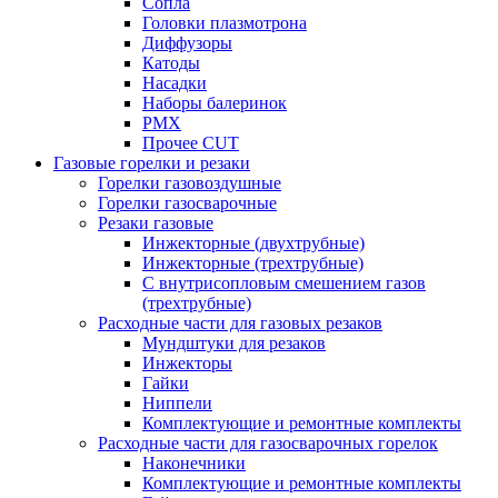
Сопла
Головки плазмотрона
Диффузоры
Катоды
Насадки
Наборы балеринок
PMX
Прочее CUT
Газовые горелки и резаки
Горелки газовоздушные
Горелки газосварочные
Резаки газовые
Инжекторные (двухтрубные)
Инжекторные (трехтрубные)
С внутрисопловым смешением газов
(трехтрубные)
Расходные части для газовых резаков
Мундштуки для резаков
Инжекторы
Гайки
Ниппели
Комплектующие и ремонтные комплекты
Расходные части для газосварочных горелок
Наконечники
Комплектующие и ремонтные комплекты