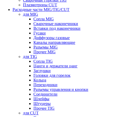
Сварочные горелки TIG
Плазмотроны CUT
Расходные части MIG/TIG/CUT
для MIG
Сопла MIG
Сварочные наконечники
Вставки под наконечники
Гусаки
Диффузоры газовые
Каналы направляющие
Разъемы MIG
Прочее MIG
для TIG
Сопла TIG
Цанги и держатели цанг
Заглушки
Головки для горелок
Кольца
Переходники
Разъемы управления и кнопки
Соединители
Шлейфы
Штуцеры
Прочее TIG
для CUT