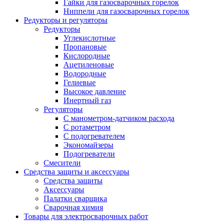
Гайки для газосварочных горелок
Ниппели для газосварочных горелок
Редукторы и регуляторы
Редукторы
Углекислотные
Пропановые
Кислородные
Ацетиленовые
Водородные
Гелиевые
Высокое давление
Инертный газ
Регуляторы
С манометром-датчиком расхода
С ротаметром
С подогревателем
Экономайзеры
Подогреватели
Смесители
Средства защиты и аксессуары
Средства защиты
Аксессуары
Палатки сварщика
Сварочная химия
Товары для электросварочных работ