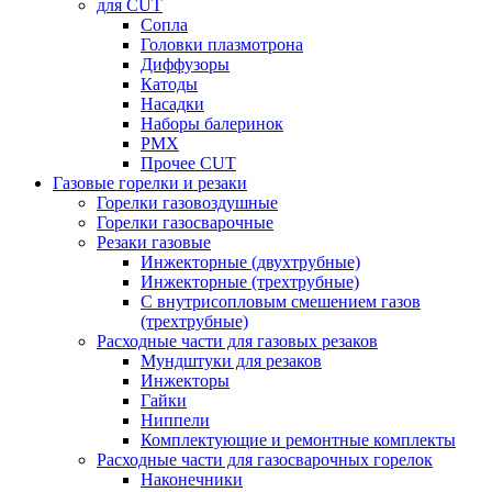
для CUT
Сопла
Головки плазмотрона
Диффузоры
Катоды
Насадки
Наборы балеринок
PMX
Прочее CUT
Газовые горелки и резаки
Горелки газовоздушные
Горелки газосварочные
Резаки газовые
Инжекторные (двухтрубные)
Инжекторные (трехтрубные)
С внутрисопловым смешением газов
(трехтрубные)
Расходные части для газовых резаков
Мундштуки для резаков
Инжекторы
Гайки
Ниппели
Комплектующие и ремонтные комплекты
Расходные части для газосварочных горелок
Наконечники