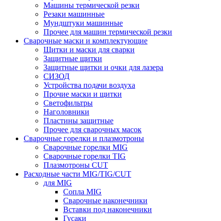
Машины термической резки
Резаки машинные
Мундштуки машинные
Прочее для машин термической резки
Сварочные маски и комплектующие
Щитки и маски для сварки
Защитные щитки
Защитные щитки и очки для лазера
СИЗОД
Устройства подачи воздуха
Прочие маски и щитки
Светофильтры
Наголовники
Пластины защитные
Прочее для сварочных масок
Сварочные горелки и плазмотроны
Сварочные горелки MIG
Сварочные горелки TIG
Плазмотроны CUT
Расходные части MIG/TIG/CUT
для MIG
Сопла MIG
Сварочные наконечники
Вставки под наконечники
Гусаки