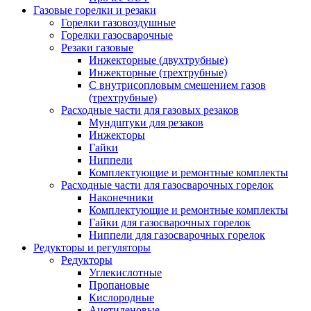
Газовые горелки и резаки
Горелки газовоздушные
Горелки газосварочные
Резаки газовые
Инжекторные (двухтрубные)
Инжекторные (трехтрубные)
С внутрисопловым смешением газов
(трехтрубные)
Расходные части для газовых резаков
Мундштуки для резаков
Инжекторы
Гайки
Ниппели
Комплектующие и ремонтные комплекты
Расходные части для газосварочных горелок
Наконечники
Комплектующие и ремонтные комплекты
Гайки для газосварочных горелок
Ниппели для газосварочных горелок
Редукторы и регуляторы
Редукторы
Углекислотные
Пропановые
Кислородные
Ацетиленовые