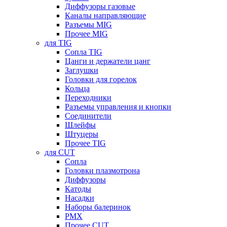
Диффузоры газовые
Каналы направляющие
Разъемы MIG
Прочее MIG
для TIG
Сопла TIG
Цанги и держатели цанг
Заглушки
Головки для горелок
Кольца
Переходники
Разъемы управления и кнопки
Соединители
Шлейфы
Штуцеры
Прочее TIG
для CUT
Сопла
Головки плазмотрона
Диффузоры
Катоды
Насадки
Наборы балеринок
PMX
Прочее CUT